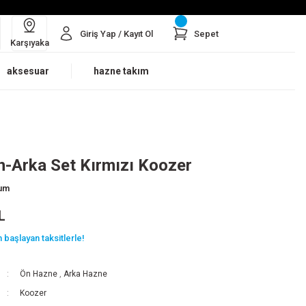
Giriş Yap / Kayıt Ol
Sepet
Karşıyaka
aksesuar
hazne takım
-Arka Set Kırmızı Koozer
rum
L
 başlayan taksitlerle!
Ön Hazne
,
Arka Hazne
Koozer