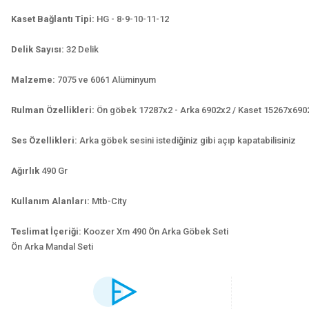
Kaset Bağlantı Tipi:
HG - 8-9-10-11-12
Delik Sayısı:
32 Delik
Malzeme:
7075 ve 6061 Alüminyum
Rulman Özellikleri:
Ön göbek 17287x2 - Arka 6902x2 / Kaset 15267x690
Ses Özellikleri:
Arka göbek sesini istediğiniz gibi açıp kapatabilisiniz
Ağırlık
490 Gr
Kullanım Alanları:
Mtb-City
Teslimat İçeriği:
Koozer Xm 490 Ön Arka Göbek Seti
Ön Arka Mandal Seti
Bu ürünün fiyat bilgisi, resim, ürün açıklamalarında ve diğer konularda yet
Görüş ve önerileriniz için teşekkür ederiz.