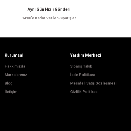
Ürün resmi kalitesiz, bozuk veya görüntülenemiyor.
Aynı Gün Hızlı Gönderi
Ürün açıklamasında eksik bilgiler bulunuyor.
14:00’e Kadar Verilen Siparişler
Ürün bilgilerinde hatalar bulunuyor.
Ürün fiyatı diğer sitelerden daha pahalı.
Bu ürüne benzer farklı alternatifler olmalı.
Kurumsal
Yardım Merkezi
Hakkımızda
Sipariş Takibi
Markalarımız
İade Politikası
Blog
Mesafeli Satış Sözleşmesi
İletişim
Gizlilik Politikası