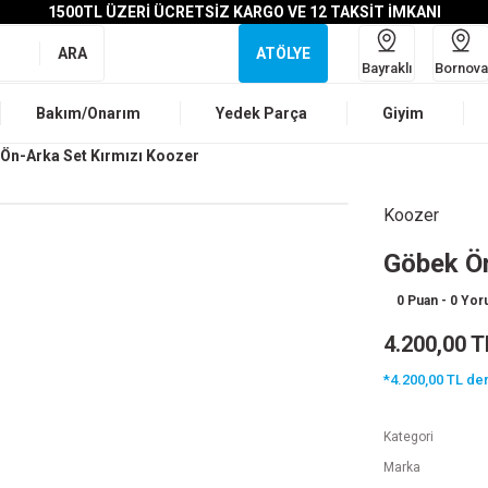
1500TL ÜZERİ ÜCRETSİZ KARGO VE 12 TAKSİT İMKANI
ARA
ATÖLYE
Bayraklı
Bornova
Bakım/Onarım
Yedek Parça
Giyim
Ön-Arka Set Kırmızı Koozer
Koozer
Göbek Ön
0 Puan - 0 Yo
4.200,00 T
*4.200,00 TL den
Kategori
Marka