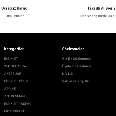
Yorum Yaz
Ücretsiz Kargo
Taksitli Alışveriş
Tüm Ürünler
Her Siparişinizde Size
Kategoriler
Sözleşmeler
BİSİKLET
Gizlilik Sözleşmesi
YEDEK PARÇA
Üyelik Sözleşmesi
Gönder
AKSESUAR
K.V.K.K
BİSİKLET GİYİM
Şartlar ve Koşullar
ATÖLYE
ANTRENMAN
BİSİKLET TAŞIYICI
MOTOSİKLET