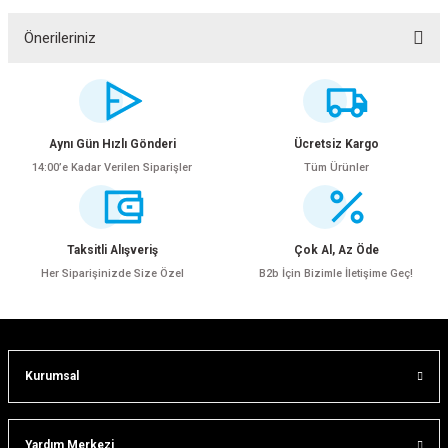
Yorum Yaz
Önerileriniz
Bu ürünün fiyat bilgisi, resim, ürün açıklamalarında ve diğer konularda
yetersiz gördüğünüz noktaları öneri formunu kullanarak tarafımıza
iletebilirsiniz.
Görüş ve önerileriniz için teşekkür ederiz.
Aynı Gün Hızlı Gönderi
Ücretsiz Kargo
14:00’e Kadar Verilen Siparişler
Tüm Ürünler
Ürün resmi kalitesiz, bozuk veya görüntülenemiyor.
Ürün açıklamasında eksik bilgiler bulunuyor.
Ürün bilgilerinde hatalar bulunuyor.
Taksitli Alışveriş
Çok Al, Az Öde
Ürün fiyatı diğer sitelerden daha pahalı.
Her Siparişinizde Size Özel
B2b İçin Bizimle İletişime Geç!
Bu ürüne benzer farklı alternatifler olmalı.
ar
Kurumsal
lar
Gönder
Yardım Merkezi