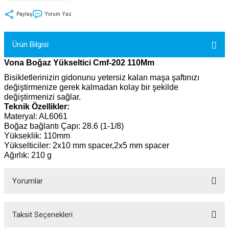
tler
Zincir
Rotorlar
Paylaş
Yorum Yaz
ri
k
Ürün Bilgisi
MX
Vona Boğaz Yükseltici Cmf-202 110Mm
Bisikletlerinizin gidonunu yetersiz kalan maşa şaftınızı
değiştirmenize gerek kalmadan kolay bir şekilde
değiştirmenizi sağlar.
Teknik Özellikler:
ı
Maşa - Çatal
Materyal: AL6061
Boğaz bağlantı Çapı: 28.6 (1-1/8)
Yükseklik: 110mm
ler
Yükselticiler: 2x10 mm spacer,2x5 mm spacer
Ağırlık: 210 g
eri
Parçaları
Yorumlar
i
Parçaları
Taksit Seçenekleri
Bu ürüne ilk yorumu siz yapın!