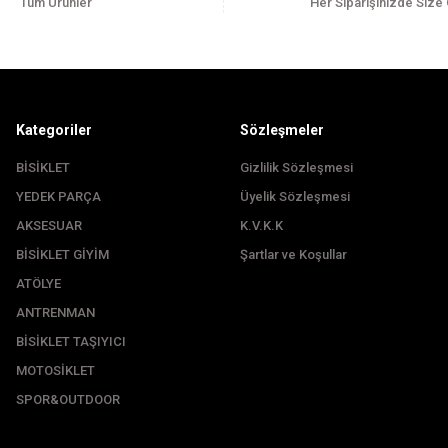
Tüm Ürünler
Her Siparişinizde Size
Kategoriler
Sözleşmeler
BİSİKLET
Gizlilik Sözleşmesi
YEDEK PARÇA
Üyelik Sözleşmesi
Gönder
AKSESUAR
K.V.K.K
BİSİKLET GİYİM
Şartlar ve Koşullar
ATÖLYE
ANTRENMAN
BİSİKLET TAŞIYICI
MOTOSİKLET
SPOR&OUTDOOR