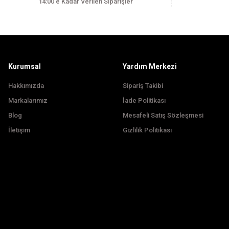
14:00’e Kadar Verilen Siparişler
Ürün bilgilerinde hatalar bulunuyor.
Ürün fiyatı diğer sitelerden daha pahalı.
Bu ürüne benzer farklı alternatifler olmalı.
Kurumsal
Yardım Merkezi
Hakkımızda
Sipariş Takibi
Markalarımız
İade Politikası
Blog
Mesafeli Satış Sözleşmesi
İletişim
Gizlilik Politikası