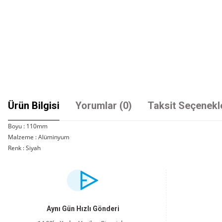
Ürün Bilgisi
Yorumlar (0)
Taksit Seçenekl
Boyu : 110mm
Malzeme : Alüminyum
Renk : Siyah
Bu ürünün fiyat bilgisi, resim, ürün açıklamalarında ve diğer konularda yet
Görüş ve önerileriniz için teşekkür ederiz.
Ürün resmi kalitesiz, bozuk veya görüntülenemiyor.
Aynı Gün Hızlı Gönderi
Ürün açıklamasında eksik bilgiler bulunuyor.