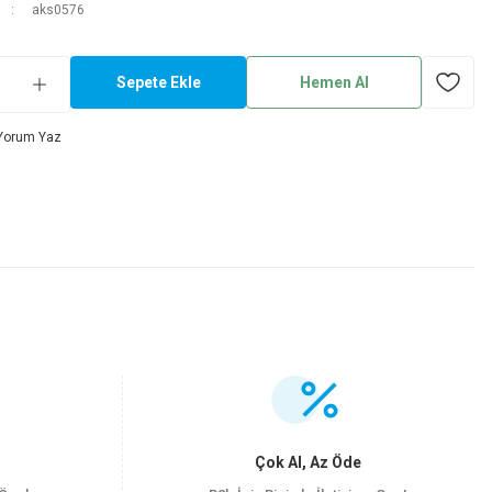
aks0576
Sepete Ekle
Hemen Al
Yorum Yaz
.
Çok Al, Az Öde