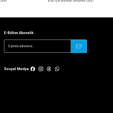
 Özel
B2b İçin Bizimle İletişime Geç!
E-Bülten Abonelik
Sosyal Medya