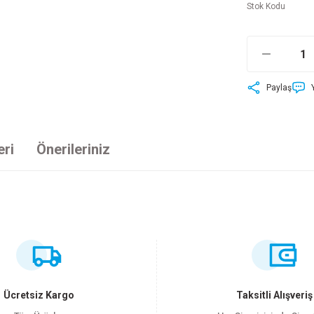
Stok Kodu
Paylaş
eri
Önerileriniz
ersiz gördüğünüz noktaları öneri formunu kullanarak tarafımıza iletebilirsiniz
Bu ürüne ilk yorumu siz yapın!
Yorum Yaz
Ücretsiz Kargo
Taksitli Alışveriş