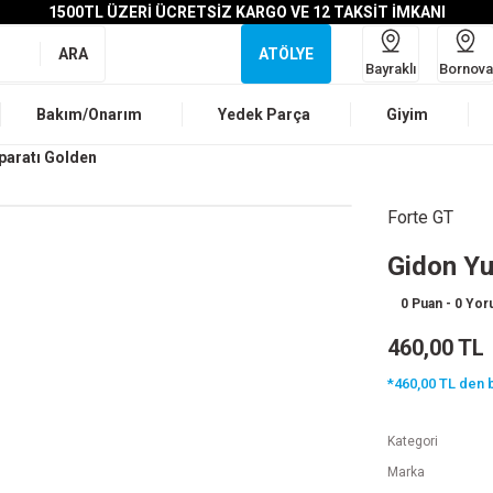
1500TL ÜZERİ ÜCRETSİZ KARGO VE 12 TAKSİT İMKANI
ARA
ATÖLYE
Bayraklı
Bornova
Bakım/Onarım
Yedek Parça
Giyim
paratı Golden
Forte GT
Gidon Yu
0 Puan - 0 Yo
460,00 TL
*460,00 TL den b
Kategori
Marka