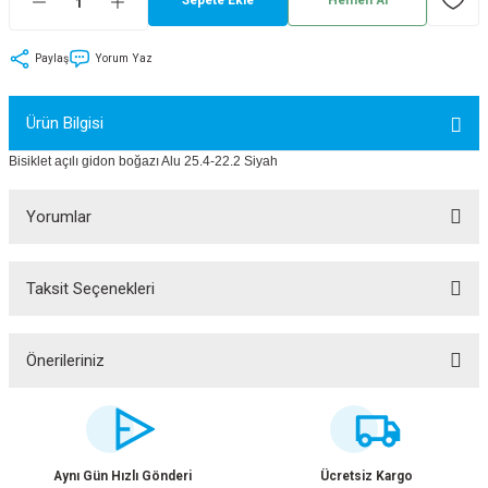
tler
Zincir
Rotorlar
Paylaş
Yorum Yaz
ri
k
Ürün Bilgisi
MX
Bisiklet açılı gidon boğazı Alu 25.4-22.2 Siyah
Yorumlar
ı
Maşa - Çatal
Taksit Seçenekleri
Bu ürüne ilk yorumu siz yapın!
ler
eri
Parçaları
Yorum Yaz
Önerileriniz
i
Parçaları
Bu ürünün fiyat bilgisi, resim, ürün açıklamalarında ve diğer konularda
yetersiz gördüğünüz noktaları öneri formunu kullanarak tarafımıza
iletebilirsiniz.
Görüş ve önerileriniz için teşekkür ederiz.
Aynı Gün Hızlı Gönderi
Ücretsiz Kargo