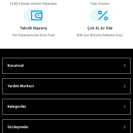
14:00’e Kadar Verilen Siparişler
Tüm Ürünler
Ürün resmi kalitesiz, bozuk veya görüntülenemiyor.
Ürün açıklamasında eksik bilgiler bulunuyor.
Ürün bilgilerinde hatalar bulunuyor.
Taksitli Alışveriş
Çok Al, Az Öde
Ürün fiyatı diğer sitelerden daha pahalı.
Her Siparişinizde Size Özel
B2b İçin Bizimle İletişime Geç!
Bu ürüne benzer farklı alternatifler olmalı.
Kurumsal
Gönder
Yardım Merkezi
ar
Kategoriler
lar
Sözleşmeler