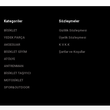
Kategoriler
Sözleşmeler
BİSİKLET
Gizlilik Sözleşmesi
YEDEK PARÇA
Üyelik Sözleşmesi
Gönder
AKSESUAR
K.V.K.K
BİSİKLET GİYİM
Şartlar ve Koşullar
ATÖLYE
ANTRENMAN
BİSİKLET TAŞIYICI
MOTOSİKLET
SPOR&OUTDOOR