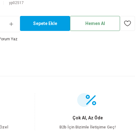
yp02517
Sepete Ekle
Hemen Al
Yorum Yaz
.
Çok Al, Az Öde
 Özel
B2b İçin Bizimle İletişime Geç!