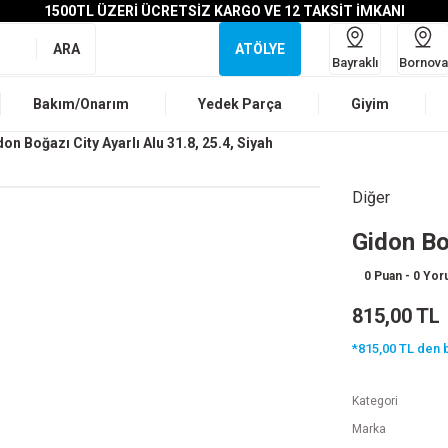
1500TL ÜZERİ ÜCRETSİZ KARGO VE 12 TAKSİT İMKANI
ARA
ATÖLYE
Bayraklı
Bornova
Bakım/Onarım
Yedek Parça
Giyim
don Boğazı City Ayarlı Alu 31.8, 25.4, Siyah
Diğer
Gidon Boğ
0 Puan - 0 Yo
815,00 TL
*815,00 TL den b
Kategori
Marka