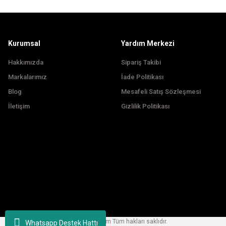
Ürün fiyatı diğer sitelerden daha pahalı.
Bu ürüne benzer farklı alternatifler olmalı.
Kurumsal
Yardım Merkezi
Hakkımızda
Sipariş Takibi
Markalarımız
İade Politikası
Blog
Mesafeli Satış Sözleşmesi
İletişim
Gizlilik Politikası
Copyright © 2024, korfezbisiklet.com Tüm hakları saklıdır.
Whatsapp Destek Hattı