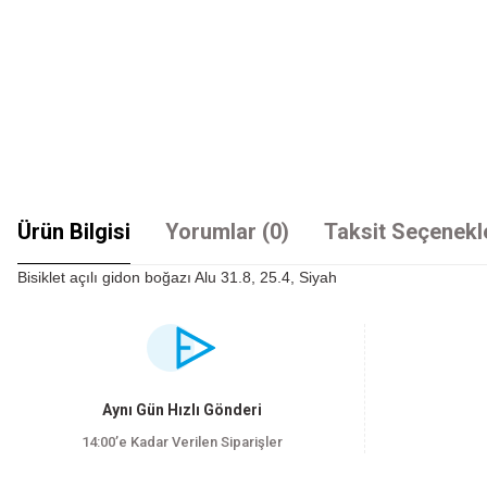
Ürün Bilgisi
Yorumlar (0)
Taksit Seçenekl
Bisiklet açılı gidon boğazı Alu 31.8, 25.4, Siyah
Bu ürünün fiyat bilgisi, resim, ürün açıklamalarında ve diğer konularda yet
Görüş ve önerileriniz için teşekkür ederiz.
Ürün resmi kalitesiz, bozuk veya görüntülenemiyor.
Aynı Gün Hızlı Gönderi
Ürün açıklamasında eksik bilgiler bulunuyor.
14:00’e Kadar Verilen Siparişler
Ürün bilgilerinde hatalar bulunuyor.