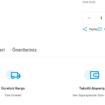
Stok Kodu
Paylaş
eri
Önerileriniz
ersiz gördüğünüz noktaları öneri formunu kullanarak tarafımıza iletebilirsiniz
Bu ürüne ilk yorumu siz yapın!
Yorum Yaz
Ücretsiz Kargo
Taksitli Alışveriş
Tüm Ürünler
Her Siparişinizde Size