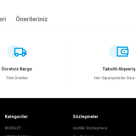
eri
Önerileriniz
ersiz gördüğünüz noktaları öneri formunu kullanarak tarafımıza iletebilirsiniz
Bu ürüne ilk yorumu siz yapın!
Yorum Yaz
Ücretsiz Kargo
Taksitli Alışveriş
Tüm Ürünler
Her Siparişinizde Size
Kategoriler
Sözleşmeler
BİSİKLET
Gizlilik Sözleşmesi