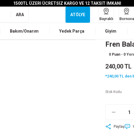
1500TL ÜZERİ ÜCRETSİZ KARGO VE 12 TAKSİT İMKANI
ARA
ATÖLYE
Bayraklı
Bornova
Bakım/Onarım
Yedek Parça
Giyim
Fren Bal
0 Puan - 0 Yo
240,00 TL
*240,00 TL den b
Stok Kodu
Paylaş