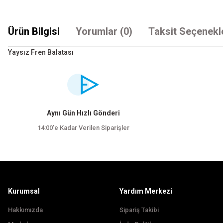
Ürün Bilgisi
Yorumlar (0)
Taksit Seçenekl
Yaysız Fren Balatası
Bu ürünün fiyat bilgisi, resim, ürün açıklamalarında ve diğer konularda yet
Görüş ve önerileriniz için teşekkür ederiz.
Ürün resmi kalitesiz, bozuk veya görüntülenemiyor.
Aynı Gün Hızlı Gönderi
Ürün açıklamasında eksik bilgiler bulunuyor.
14:00’e Kadar Verilen Siparişler
Ürün bilgilerinde hatalar bulunuyor.
Ürün fiyatı diğer sitelerden daha pahalı.
Bu ürüne benzer farklı alternatifler olmalı.
Kurumsal
Yardım Merkezi
Hakkımızda
Sipariş Takibi