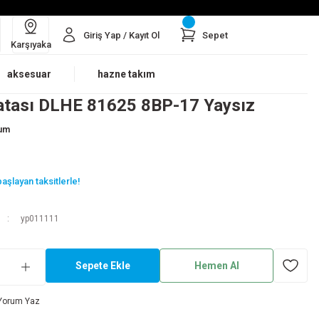
Giriş Yap / Kayıt Ol
Sepet
Karşıyaka
aksesuar
hazne takım
atası DLHE 81625 8BP-17 Yaysız
rum
aşlayan taksitlerle!
yp011111
Sepete Ekle
Hemen Al
Yorum Yaz