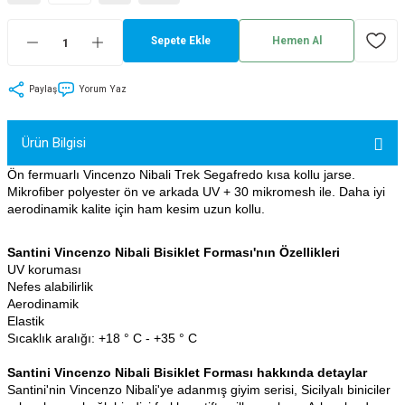
tler
Zincir
Rotorlar
Sepete Ekle
Hemen Al
ri
k
Paylaş
Yorum Yaz
MX
Ürün Bilgisi
Ön fermuarlı Vincenzo Nibali Trek Segafredo kısa kollu jarse.
Mikrofiber polyester ön ve arkada UV + 30 mikromesh ile. Daha iyi
ı
Maşa - Çatal
aerodinamik kalite için ham kesim uzun kollu.
ler
Santini Vincenzo Nibali Bisiklet Forması'nın Özellikleri
UV koruması
Nefes alabilirlik
eri
Parçaları
Aerodinamik
Elastik
i
Parçaları
Sıcaklık aralığı: +18 ° C - +35 ° C
Santini Vincenzo Nibali Bisiklet Forması hakkında detaylar
Santini'nin Vincenzo Nibali'ye adanmış giyim serisi, Sicilyalı biniciler