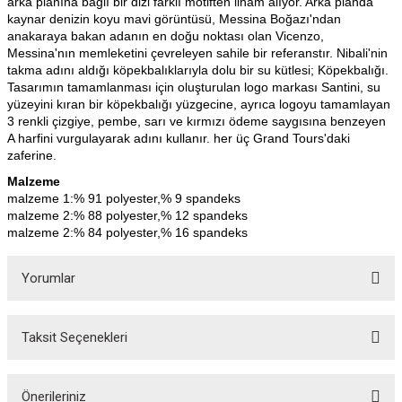
arka planına bağlı bir dizi farklı motiften ilham alıyor. Arka planda
kaynar denizin koyu mavi görüntüsü, Messina Boğazı'ndan
anakaraya bakan adanın en doğu noktası olan Vicenzo,
Messina'nın memleketini çevreleyen sahile bir referanstır. Nibali'nin
takma adını aldığı köpekbalıklarıyla dolu bir su kütlesi; Köpekbalığı.
Tasarımın tamamlanması için oluşturulan logo markası Santini, su
yüzeyini kıran bir köpekbalığı yüzgecine, ayrıca logoyu tamamlayan
3 renkli çizgiye, pembe, sarı ve kırmızı ödeme saygısına benzeyen
A harfini vurgulayarak adını kullanır. her üç Grand Tours'daki
zaferine.
Malzeme
malzeme 1:% 91 polyester,% 9 spandeks
malzeme 2:% 88 polyester,% 12 spandeks
malzeme 2:% 84 polyester,% 16 spandeks
Yorumlar
ar
Taksit Seçenekleri
Bu ürüne ilk yorumu siz yapın!
lar
Yorum Yaz
Önerileriniz