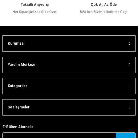
Ürün bilgilerinde hatalar bulunuyor.
Taksitli Alışveriş
Çok Al, Az Öde
Ürün fiyatı diğer sitelerden daha pahalı.
Her Siparişinizde Size Özel
B2b İçin Bizimle İletişime Geç!
Bu ürüne benzer farklı alternatifler olmalı.
Kurumsal
Gönder
Yardım Merkezi
Kategoriler
Sözleşmeler
E-Bülten Abonelik