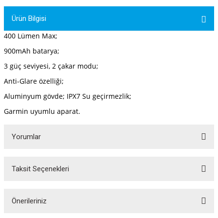
tler
Zincir
Rotorlar
Ürün Bilgisi
400 Lümen Max;
ri
k
900mAh batarya;
MX
3 güç seviyesi, 2 çakar modu;
Anti-Glare özelliği;
Aluminyum gövde; IPX7 Su geçirmezlik;
ı
Maşa - Çatal
Garmin uyumlu aparat.
ler
Yorumlar
eri
Parçaları
Taksit Seçenekleri
Bu ürüne ilk yorumu siz yapın!
i
Parçaları
Yorum Yaz
Önerileriniz