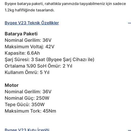
Byqee batarya paketi, rahatlıkla yanınızda taşıyabilmeniz için sadece
1.2kg hafifliğinde tasarlandı.
Byqee V23 Teknik Özellikler
Batarya Paketi
Nominal Gerilim: 36V
Maksimum Voltaj: 42V
Kapasite: 6.6Ah
Şarj Süresi: 3 Saat (Byqee Şarj Cihazı ile)
Ortalama %90 SoH Ömür: 2 Yıl
Kullanım Ömrü: 5 Yıl
Motor
Nominal Gerilim: 36V
Nominal Güç: 250W
Tepe Gücü: 350W
Maksimum Tork: 45Nm
Byqee V23 Kutu İçeriği