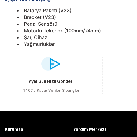
Batarya Paketi (V23)
Bracket (V23)
Pedal Sensörü
Motorlu Tekerlek (100mm/74mm)
Şarj Cihazı
Yağmurluklar
Bu ürünün fiyat bilgisi, resim, ürün açıklamalarında ve diğer konularda yet
Görüş ve önerileriniz için teşekkür ederiz.
Ürün resmi kalitesiz, bozuk veya görüntülenemiyor.
Aynı Gün Hızlı Gönderi
Ürün açıklamasında eksik bilgiler bulunuyor.
14:00’e Kadar Verilen Siparişler
Ürün bilgilerinde hatalar bulunuyor.
Ürün fiyatı diğer sitelerden daha pahalı.
Bu ürüne benzer farklı alternatifler olmalı.
Kurumsal
Yardım Merkezi