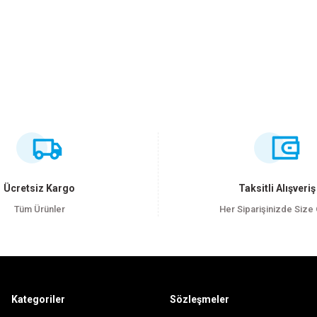
ersiz gördüğünüz noktaları öneri formunu kullanarak tarafımıza iletebilirsiniz
Bu ürüne ilk yorumu siz yapın!
Yorum Yaz
Ücretsiz Kargo
Taksitli Alışveriş
Tüm Ürünler
Her Siparişinizde Size
Kategoriler
Sözleşmeler