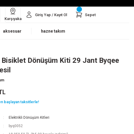
Giriş Yap / Kayıt Ol
Sepet
Karşıyaka
aksesuar
hazne takım
li Bisiklet Dönüşüm Kiti 29 Jant Byqee
esil
rum
TL
n başlayan taksitlerle!
Elektrikli Dönüşüm Kitleri
byq0052