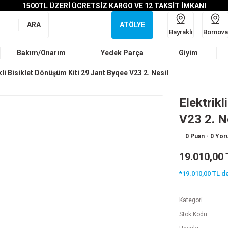
1500TL ÜZERİ ÜCRETSİZ KARGO VE 12 TAKSİT İMKANI
ARA
ATÖLYE
Bayraklı
Bornova
Bakım/Onarım
Yedek Parça
Giyim
kli Bisiklet Dönüşüm Kiti 29 Jant Byqee V23 2. Nesil
Elektrik
V23 2. N
0 Puan - 0 Yo
19.010,00 
*19.010,00 TL de
Kategori
Stok Kodu