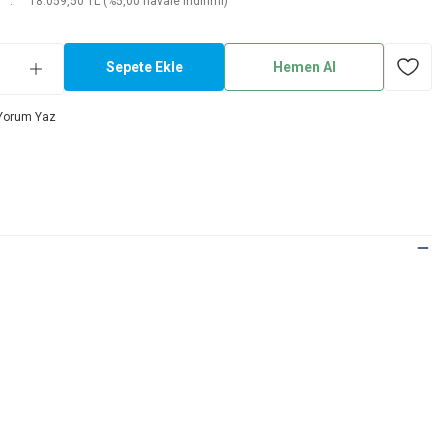
18.059,50 TL (%5,00 havale indirimi)
Sepete Ekle
Hemen Al
Yorum Yaz