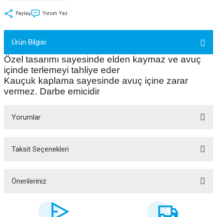
tler
Zincir
Rotorlar
Paylaş
Yorum Yaz
ri
k
Ürün Bilgisi
Özel tasarımı sayesinde elden kaymaz ve avuç
MX
içinde terlemeyi tahliye eder
Kauçuk kaplama sayesinde avuç içine zarar
vermez. Darbe emicidir
ı
Maşa - Çatal
Yorumlar
ler
Taksit Seçenekleri
Bu ürüne ilk yorumu siz yapın!
eri
Parçaları
i
Parçaları
Yorum Yaz
Önerileriniz
Bu ürünün fiyat bilgisi, resim, ürün açıklamalarında ve diğer konularda
yetersiz gördüğünüz noktaları öneri formunu kullanarak tarafımıza
iletebilirsiniz.