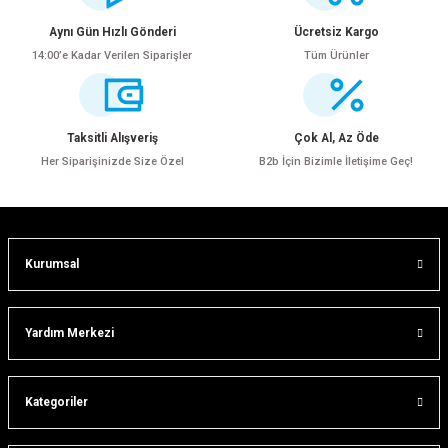
Görüş ve önerileriniz için teşekkür ederiz.
Aynı Gün Hızlı Gönderi
Ücretsiz Kargo
14:00’e Kadar Verilen Siparişler
Tüm Ürünler
Ürün resmi kalitesiz, bozuk veya görüntülenemiyor.
Ürün açıklamasında eksik bilgiler bulunuyor.
Ürün bilgilerinde hatalar bulunuyor.
Taksitli Alışveriş
Çok Al, Az Öde
Ürün fiyatı diğer sitelerden daha pahalı.
Her Siparişinizde Size Özel
B2b İçin Bizimle İletişime Geç!
Bu ürüne benzer farklı alternatifler olmalı.
Kurumsal
ar
Gönder
Yardım Merkezi
Kategoriler
lar