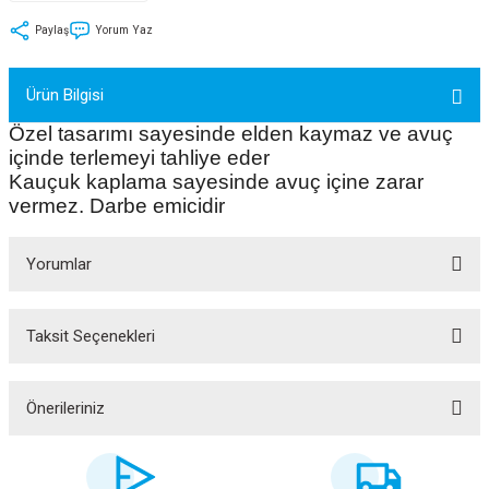
tler
Zincir
Rotorlar
Paylaş
Yorum Yaz
ri
k
Ürün Bilgisi
Özel tasarımı sayesinde elden kaymaz ve avuç
MX
içinde terlemeyi tahliye eder
Kauçuk kaplama sayesinde avuç içine zarar
vermez. Darbe emicidir
ı
Maşa - Çatal
Yorumlar
ler
Taksit Seçenekleri
Bu ürüne ilk yorumu siz yapın!
eri
Parçaları
i
Parçaları
Yorum Yaz
Önerileriniz
Bu ürünün fiyat bilgisi, resim, ürün açıklamalarında ve diğer konularda
yetersiz gördüğünüz noktaları öneri formunu kullanarak tarafımıza
iletebilirsiniz.