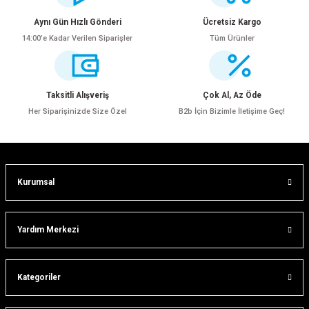
Görüş ve önerileriniz için teşekkür ederiz.
Aynı Gün Hızlı Gönderi
Ücretsiz Kargo
14:00’e Kadar Verilen Siparişler
Tüm Ürünler
Ürün resmi kalitesiz, bozuk veya görüntülenemiyor.
Ürün açıklamasında eksik bilgiler bulunuyor.
Ürün bilgilerinde hatalar bulunuyor.
Taksitli Alışveriş
Çok Al, Az Öde
Ürün fiyatı diğer sitelerden daha pahalı.
Her Siparişinizde Size Özel
B2b İçin Bizimle İletişime Geç!
Bu ürüne benzer farklı alternatifler olmalı.
Kurumsal
ar
Gönder
Yardım Merkezi
Kategoriler
lar