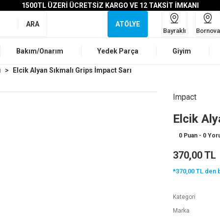
1500TL ÜZERİ ÜCRETSİZ KARGO VE 12 TAKSİT İMKANI
ARA
ATÖLYE
Bayraklı
Bornova
Bakım/Onarım
Yedek Parça
Giyim
ı
Elcik Alyan Sıkmalı Grips İmpact Sarı
Impact
Elcik Al
0 Puan - 0 Yo
370,00 TL
*370,00 TL den b
Kategori
Marka