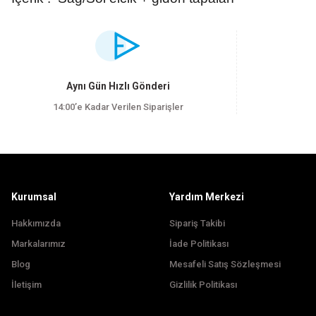
Bu ürünün fiyat bilgisi, resim, ürün açıklamalarında ve diğer konularda yet
Görüş ve önerileriniz için teşekkür ederiz.
Ürün resmi kalitesiz, bozuk veya görüntülenemiyor.
Aynı Gün Hızlı Gönderi
Ürün açıklamasında eksik bilgiler bulunuyor.
14:00’e Kadar Verilen Siparişler
Ürün bilgilerinde hatalar bulunuyor.
Ürün fiyatı diğer sitelerden daha pahalı.
Bu ürüne benzer farklı alternatifler olmalı.
Kurumsal
Yardım Merkezi
Hakkımızda
Sipariş Takibi
Markalarımız
İade Politikası
Blog
Mesafeli Satış Sözleşmesi
İletişim
Gizlilik Politikası