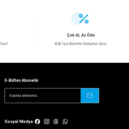
.
Çok Al, Az Öde
 Özel
B2b İçin Bizimle İletişime Geç!
E-Bülten Abonelik
Sosyal Medya