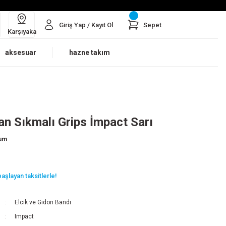
Giriş Yap / Kayıt Ol
Sepet
Karşıyaka
aksesuar
hazne takım
yan Sıkmalı Grips İmpact Sarı
rum
aşlayan taksitlerle!
Elcik ve Gidon Bandı
Impact