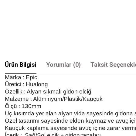
Ürün Bilgisi
Yorumlar (0)
Taksit Seçenekl
Marka : Epic
Üretici : Hualong
Özellik : Alyan sıkmalı gidon elciği
Malzeme : Alüminyum/Plastik/Kauçuk
Ölçü : 130mm
Uç kısımda yer alan alyan vida sayesinde gidona
Özel tasarımı sayesinde elden kaymaz ve avuç için
Kauçuk kaplama sayesinde avuç içine zarar verm
İçerik : Sağ/Sol elcik + gidon tapaları