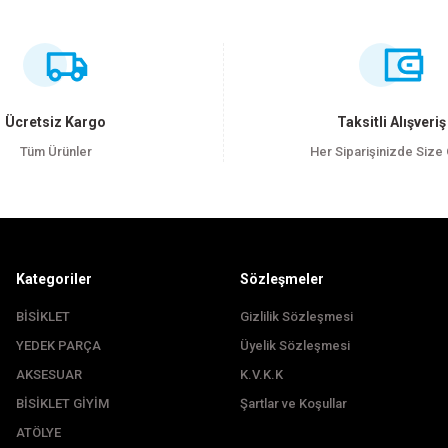
ersiz gördüğünüz noktaları öneri formunu kullanarak tarafımıza iletebilirsiniz
Bu ürüne ilk yorumu siz yapın!
Yorum Yaz
Ücretsiz Kargo
Taksitli Alışveriş
Tüm Ürünler
Her Siparişinizde Size
Kategoriler
Sözleşmeler
BİSİKLET
Gizlilik Sözleşmesi
YEDEK PARÇA
Üyelik Sözleşmesi
Gönder
AKSESUAR
K.V.K.K
BİSİKLET GİYİM
Şartlar ve Koşullar
ATÖLYE