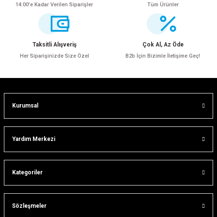
14:00’e Kadar Verilen Siparişler
Tüm Ürünler
Ürün resmi kalitesiz, bozuk veya görüntülenemiyor.
Ürün açıklamasında eksik bilgiler bulunuyor.
Ürün bilgilerinde hatalar bulunuyor.
Taksitli Alışveriş
Çok Al, Az Öde
Ürün fiyatı diğer sitelerden daha pahalı.
Her Siparişinizde Size Özel
B2b İçin Bizimle İletişime Geç!
Bu ürüne benzer farklı alternatifler olmalı.
Kurumsal
Gönder
Yardım Merkezi
ar
Kategoriler
lar
Sözleşmeler