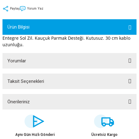
tler
Zincir
Rotorlar
Paylaş
Yorum Yaz
ri
k
Ürün Bilgisi
Entegre Sol Zil. Kauçuk Parmak Desteği. Kutusuz. 30 cm kablo
MX
uzunluğu.
Yorumlar
ı
Maşa - Çatal
Taksit Seçenekleri
Bu ürüne ilk yorumu siz yapın!
ler
eri
Parçaları
Yorum Yaz
Önerileriniz
Bu ürünün fiyat bilgisi, resim, ürün açıklamalarında ve diğer konularda
i
Parçaları
yetersiz gördüğünüz noktaları öneri formunu kullanarak tarafımıza
iletebilirsiniz.
Görüş ve önerileriniz için teşekkür ederiz.
Aynı Gün Hızlı Gönderi
Ücretsiz Kargo