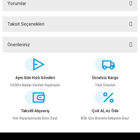
Yorumlar
Taksit Seçenekleri
Bu ürüne ilk yorumu siz yapın!
Yorum Yaz
Önerileriniz
Bu ürünün fiyat bilgisi, resim, ürün açıklamalarında ve diğer konularda
yetersiz gördüğünüz noktaları öneri formunu kullanarak tarafımıza
iletebilirsiniz.
Görüş ve önerileriniz için teşekkür ederiz.
Aynı Gün Hızlı Gönderi
Ücretsiz Kargo
14:00’e Kadar Verilen Siparişler
Tüm Ürünler
Ürün resmi kalitesiz, bozuk veya görüntülenemiyor.
ar
Ürün açıklamasında eksik bilgiler bulunuyor.
Ürün bilgilerinde hatalar bulunuyor.
Taksitli Alışveriş
Çok Al, Az Öde
Ürün fiyatı diğer sitelerden daha pahalı.
Her Siparişinizde Size Özel
B2b İçin Bizimle İletişime Geç!
Bu ürüne benzer farklı alternatifler olmalı.
lar