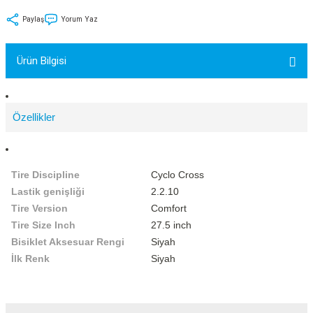
tler
Zincir
Rotorlar
Paylaş
Yorum Yaz
ri
k
Ürün Bilgisi
MX
Özellikler
ı
Maşa - Çatal
Tire Discipline
Cyclo Cross
ler
Lastik genişliği
2.2.10
Tire Version
Comfort
eri
Parçaları
Tire Size Inch
27.5 inch
Bisiklet Aksesuar Rengi
Siyah
i
Parçaları
İlk Renk
Siyah