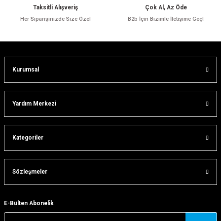
Ürün bilgilerinde hatalar bulunuyor.
Taksitli Alışveriş
Çok Al, Az Öde
Ürün fiyatı diğer sitelerden daha pahalı.
Her Siparişinizde Size Özel
B2b İçin Bizimle İletişime Geç!
Bu ürüne benzer farklı alternatifler olmalı.
Kurumsal
Gönder
Yardım Merkezi
Kategoriler
Sözleşmeler
E-Bülten Abonelik