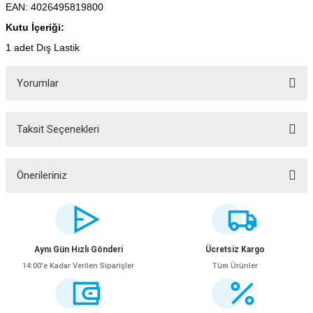
EAN: 4026495819800
Kutu İçeriği:
1 adet Dış Lastik
Yorumlar
Taksit Seçenekleri
Bu ürüne ilk yorumu siz yapın!
Yorum Yaz
Önerileriniz
Bu ürünün fiyat bilgisi, resim, ürün açıklamalarında ve diğer konularda
yetersiz gördüğünüz noktaları öneri formunu kullanarak tarafımıza
iletebilirsiniz.
Görüş ve önerileriniz için teşekkür ederiz.
Aynı Gün Hızlı Gönderi
Ücretsiz Kargo
14:00’e Kadar Verilen Siparişler
Tüm Ürünler
Ürün resmi kalitesiz, bozuk veya görüntülenemiyor.
Ürün açıklamasında eksik bilgiler bulunuyor.