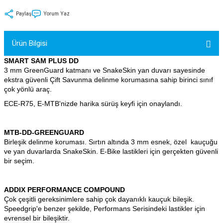
tler
Zincir
Rotorlar
Paylaş
Yorum Yaz
ri
k
Ürün Bilgisi
MX
SMART SAM PLUS DD
3 mm GreenGuard katmanı ve SnakeSkin yan duvarı sayesinde
ekstra güvenli Çift Savunma delinme korumasına sahip birinci sınıf
çok yönlü araç.
ECE-R75, E-MTB'nizde harika sürüş keyfi için onaylandı.
ı
Maşa - Çatal
MTB-DD-GREENGUARD
ler
Birleşik delinme koruması. Sırtın altında 3 mm esnek, özel kauçuğu
ve yan duvarlarda SnakeSkin. E-Bike lastikleri için gerçekten güvenli
eri
Parçaları
bir seçim.
i
Parçaları
ADDIX PERFORMANCE COMPOUND
Çok çeşitli gereksinimlere sahip çok dayanıklı kauçuk bileşik.
Speedgrip'e benzer şekilde, Performans Serisindeki lastikler için
evrensel bir bileşiktir.