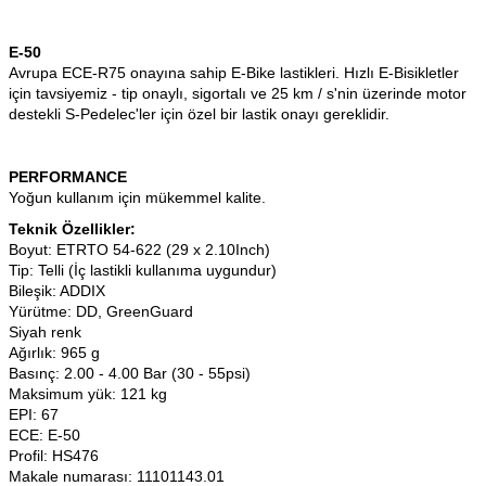
E-50
Avrupa ECE-R75 onayına sahip E-Bike lastikleri. Hızlı E-Bisikletler
için tavsiyemiz - tip onaylı, sigortalı ve 25 km / s'nin üzerinde motor
destekli S-Pedelec'ler için özel bir lastik onayı gereklidir.
PERFORMANCE
Yoğun kullanım için mükemmel kalite.
Teknik Özellikler:
Boyut: ETRTO 54-622 (29 x 2.10Inch)
Tip: Telli (İç lastikli kullanıma uygundur)
Bileşik: ADDIX
Yürütme: DD, GreenGuard
Siyah renk
ar
Ağırlık: 965 g
Basınç: 2.00 - 4.00 Bar (30 - 55psi)
Maksimum yük: 121 kg
EPI: 67
ECE: E-50
lar
Profil: HS476
Makale numarası: 11101143.01