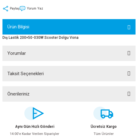
tler
Zincir
Rotorlar
Paylaş
Yorum Yaz
ri
k
Ürün Bilgisi
MX
Dış Lastik 200×50-030W Scooter Dolgu Vona
Yorumlar
ı
Maşa - Çatal
Taksit Seçenekleri
Bu ürüne ilk yorumu siz yapın!
ler
Yorum Yaz
Önerileriniz
eri
Parçaları
Bu ürünün fiyat bilgisi, resim, ürün açıklamalarında ve diğer konularda
yetersiz gördüğünüz noktaları öneri formunu kullanarak tarafımıza
i
Parçaları
iletebilirsiniz.
Görüş ve önerileriniz için teşekkür ederiz.
Aynı Gün Hızlı Gönderi
Ücretsiz Kargo
14:00’e Kadar Verilen Siparişler
Tüm Ürünler