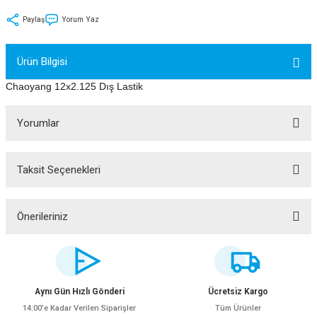
tler
Zincir
Rotorlar
Paylaş
Yorum Yaz
ri
k
Ürün Bilgisi
MX
Chaoyang 12x2.125 Dış Lastik
Yorumlar
ı
Maşa - Çatal
Taksit Seçenekleri
Bu ürüne ilk yorumu siz yapın!
ler
Yorum Yaz
Önerileriniz
eri
Parçaları
Bu ürünün fiyat bilgisi, resim, ürün açıklamalarında ve diğer konularda
yetersiz gördüğünüz noktaları öneri formunu kullanarak tarafımıza
i
Parçaları
iletebilirsiniz.
Görüş ve önerileriniz için teşekkür ederiz.
Aynı Gün Hızlı Gönderi
Ücretsiz Kargo
14:00’e Kadar Verilen Siparişler
Tüm Ürünler