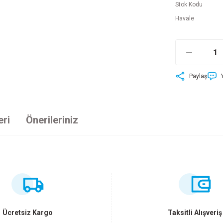
Stok Kodu
Havale
Paylaş
eri
Önerileriniz
ersiz gördüğünüz noktaları öneri formunu kullanarak tarafımıza iletebilirsiniz
Bu ürüne ilk yorumu siz yapın!
Yorum Yaz
Ücretsiz Kargo
Taksitli Alışveriş