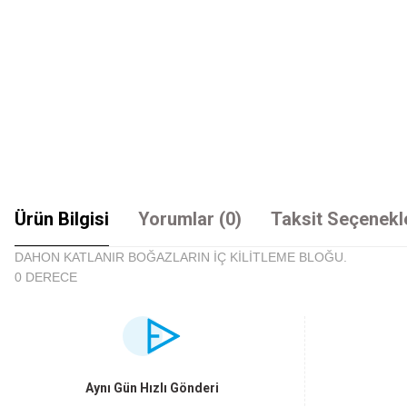
Ürün Bilgisi
Yorumlar (0)
Taksit Seçenekl
DAHON KATLANIR BOĞAZLARIN İÇ KİLİTLEME BLOĞU.
0 DERECE
Bu ürünün fiyat bilgisi, resim, ürün açıklamalarında ve diğer konularda yet
Görüş ve önerileriniz için teşekkür ederiz.
Ürün resmi kalitesiz, bozuk veya görüntülenemiyor.
Aynı Gün Hızlı Gönderi
Ürün açıklamasında eksik bilgiler bulunuyor.