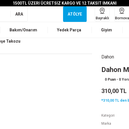
1500TL ÜZERİ ÜCRETSİZ KARGO VE 12 TAKSİT İMKANI
ARA
ATÖLYE
Bayraklı
Bornova
Bakım/Onarım
Yedek Parça
Giyim
eşe Takozu
Dahon
Dahon M
0 Puan - 0 Yo
310,00 TL
*310,00 TL den b
Kategori
Marka