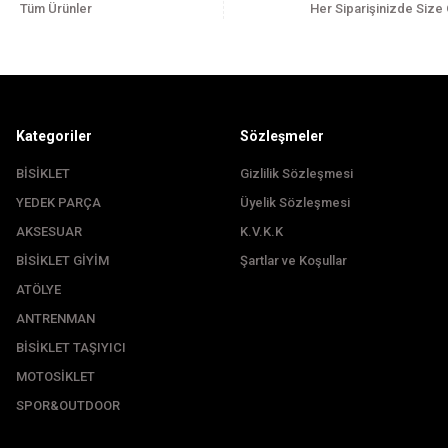
Tüm Ürünler
Her Siparişinizde Size
Kategoriler
Sözleşmeler
BİSİKLET
Gizlilik Sözleşmesi
YEDEK PARÇA
Üyelik Sözleşmesi
Gönder
AKSESUAR
K.V.K.K
BİSİKLET GİYİM
Şartlar ve Koşullar
ATÖLYE
ANTRENMAN
BİSİKLET TAŞIYICI
MOTOSİKLET
SPOR&OUTDOOR