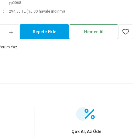
yp0068
294,50 TL (%5,00 havale indirimi)
Sepete Ekle
Hemen Al
Yorum Yaz
.
Çok Al, Az Öde