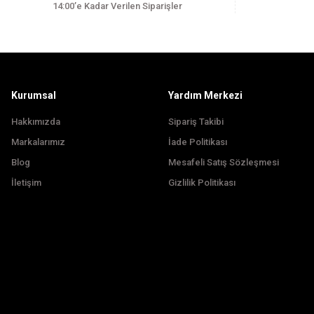
14:00’e Kadar Verilen Siparişler
Ürün bilgilerinde hatalar bulunuyor.
Ürün fiyatı diğer sitelerden daha pahalı.
Bu ürüne benzer farklı alternatifler olmalı.
Kurumsal
Yardım Merkezi
Hakkımızda
Sipariş Takibi
Markalarımız
İade Politikası
Blog
Mesafeli Satış Sözleşmesi
İletişim
Gizlilik Politikası