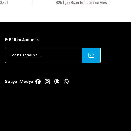
 Özel
B2b İçin Bizimle İletişime Geç!
E-Bülten Abonelik
Sosyal Medya