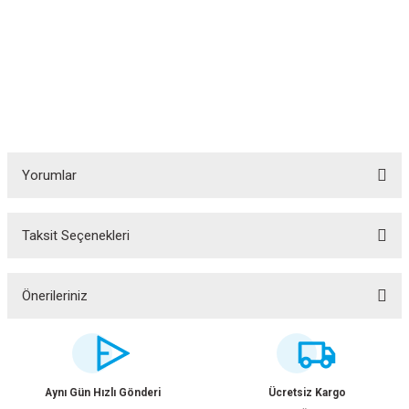
Yorumlar
Taksit Seçenekleri
Bu ürüne ilk yorumu siz yapın!
Yorum Yaz
Önerileriniz
Bu ürünün fiyat bilgisi, resim, ürün açıklamalarında ve diğer konularda
yetersiz gördüğünüz noktaları öneri formunu kullanarak tarafımıza
iletebilirsiniz.
Görüş ve önerileriniz için teşekkür ederiz.
Aynı Gün Hızlı Gönderi
Ücretsiz Kargo