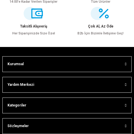
14:00’e Kadar Verilen Siparişler
Tüm Ürünler
Ürün resmi kalitesiz, bozuk veya görüntülenemiyor.
Ürün açıklamasında eksik bilgiler bulunuyor.
Ürün bilgilerinde hatalar bulunuyor.
Taksitli Alışveriş
Çok Al, Az Öde
Ürün fiyatı diğer sitelerden daha pahalı.
Her Siparişinizde Size Özel
B2b İçin Bizimle İletişime Geç!
Bu ürüne benzer farklı alternatifler olmalı.
Kurumsal
Gönder
Yardım Merkezi
Kategoriler
Sözleşmeler