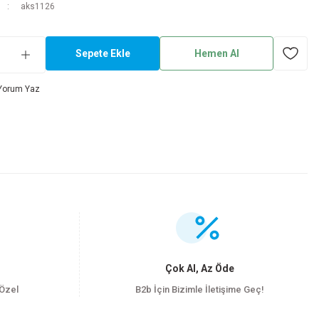
aks1126
Sepete Ekle
Hemen Al
Yorum Yaz
.
Çok Al, Az Öde
 Özel
B2b İçin Bizimle İletişime Geç!