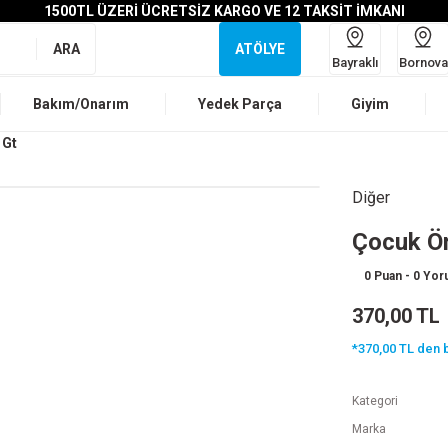
1500TL ÜZERİ ÜCRETSİZ KARGO VE 12 TAKSİT İMKANI
ARA
ATÖLYE
Bayraklı
Bornova
Bakım/Onarım
Yedek Parça
Giyim
 Gt
Diğer
Çocuk Ön
0 Puan - 0 Yo
370,00 TL
*370,00 TL den b
Kategori
Marka