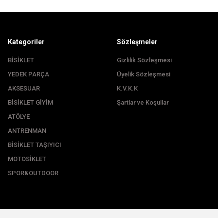
Kategoriler
Sözleşmeler
BİSİKLET
Gizlilik Sözleşmesi
YEDEK PARÇA
Üyelik Sözleşmesi
Gönder
AKSESUAR
K.V.K.K
BİSİKLET GİYİM
Şartlar ve Koşullar
ATÖLYE
ANTRENMAN
BİSİKLET TAŞIYICI
MOTOSİKLET
SPOR&OUTDOOR