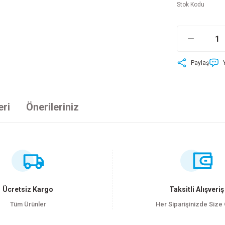
Stok Kodu
Paylaş
eri
Önerileriniz
ersiz gördüğünüz noktaları öneri formunu kullanarak tarafımıza iletebilirsiniz
Bu ürüne ilk yorumu siz yapın!
Yorum Yaz
Ücretsiz Kargo
Taksitli Alışveriş
Tüm Ürünler
Her Siparişinizde Size