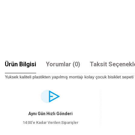
Ürün Bilgisi
Yorumlar (0)
Taksit Seçenekl
Yuksek kaliteli plastikten yapılmış montajı kolay çocuk bisiklet sepeti
Bu ürünün fiyat bilgisi, resim, ürün açıklamalarında ve diğer konularda yet
Görüş ve önerileriniz için teşekkür ederiz.
Ürün resmi kalitesiz, bozuk veya görüntülenemiyor.
Aynı Gün Hızlı Gönderi
Ürün açıklamasında eksik bilgiler bulunuyor.
14:00’e Kadar Verilen Siparişler
Ürün bilgilerinde hatalar bulunuyor.