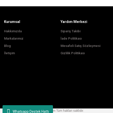
Ürün fiyatı diğer sitelerden daha pahalı.
Bu ürüne benzer farklı alternatifler olmalı.
Kurumsal
Yardım Merkezi
Hakkımızda
Sipariş Takibi
Markalarımız
İade Politikası
Blog
Mesafeli Satış Sözleşmesi
İletişim
Gizlilik Politikası
Copyright © 2024, korfezbisiklet.com Tüm hakları saklıdır.
Whatsapp Destek Hattı