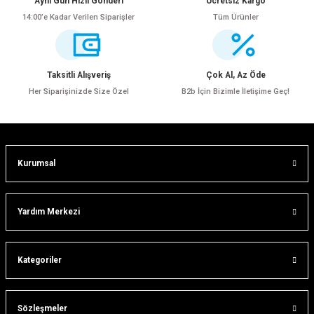
Aynı Gün Hızlı Gönderi
Ücretsiz Kargo
14:00’e Kadar Verilen Siparişler
Tüm Ürünler
Ürün resmi kalitesiz, bozuk veya görüntülenemiyor.
Ürün açıklamasında eksik bilgiler bulunuyor.
Ürün bilgilerinde hatalar bulunuyor.
Taksitli Alışveriş
Çok Al, Az Öde
Ürün fiyatı diğer sitelerden daha pahalı.
Her Siparişinizde Size Özel
B2b İçin Bizimle İletişime Geç!
Bu ürüne benzer farklı alternatifler olmalı.
Kurumsal
Gönder
Yardım Merkezi
Kategoriler
Sözleşmeler