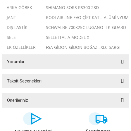
ARKA GÖBEK
SHIMANO SORS RS300 28D
JANT
RODI AIRLINE EVO ÇİFT KATLI ALÜMİNYUM
DIŞ LASTİK
SCHWALBE 700X25C LUGANO II K-GUARD
SELE
SELLE ITALIA MODEL X
EK ÖZELLİKLER
FSA GİDON-GİDON BOĞAZI, XLC SARGI
Yorumlar
Taksit Seçenekleri
Bu ürüne ilk yorumu siz yapın!
ar
Yorum Yaz
Önerileriniz
Bu ürünün fiyat bilgisi, resim, ürün açıklamalarında ve diğer konularda
yetersiz gördüğünüz noktaları öneri formunu kullanarak tarafımıza
lar
iletebilirsiniz.
Görüş ve önerileriniz için teşekkür ederiz.