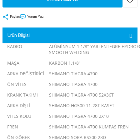
tler
Zincir
Rotorlar
Paylaş
Yorum Yaz
ri
k
Ürün Bilgisi
MX
KADRO
ALÜMİNYUM 1.1/8" YARI ENTEGRE HYDRO
SMOOTH WELDING
MAŞA
KARBON 1.1/8"
ı
Maşa - Çatal
ARKA DEĞİŞTİRİCİ
SHIMANO TIAGRA 4700
ÖN VİTES
SHIMANO TIAGRA 4700
ler
KRANK TAKIMI
SHIMANO TIAGRA 4700 52X36T
eri
Parçaları
ARKA DİŞLİ
SHIMANO HG500 11-28T KASET
i
Parçaları
VİTES KOLU
SHIMANO TIAGRA 4700 2X10
FREN
SHIMANO TIAGRA 4700 KUMPAS FREN
ÖN GÖBEK
SHIMANO SORA RS300 28D