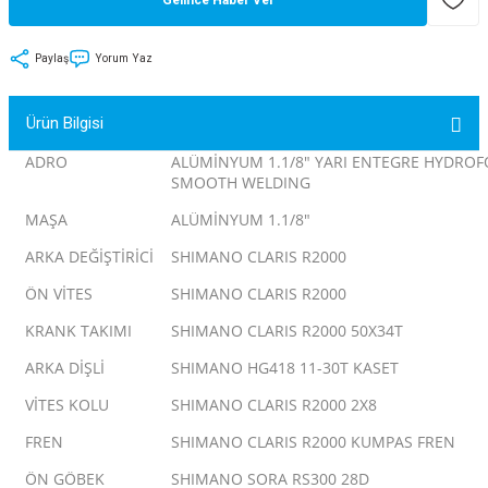
tler
Zincir
Rotorlar
Paylaş
Yorum Yaz
ri
k
Ürün Bilgisi
MX
ADRO
ALÜMİNYUM 1.1/8" YARI ENTEGRE HYDRO
SMOOTH WELDING
MAŞA
ALÜMİNYUM 1.1/8"
ı
Maşa - Çatal
ARKA DEĞİŞTİRİCİ
SHIMANO CLARIS R2000
ÖN VİTES
SHIMANO CLARIS R2000
ler
KRANK TAKIMI
SHIMANO CLARIS R2000 50X34T
eri
Parçaları
ARKA DİŞLİ
SHIMANO HG418 11-30T KASET
i
Parçaları
VİTES KOLU
SHIMANO CLARIS R2000 2X8
FREN
SHIMANO CLARIS R2000 KUMPAS FREN
ÖN GÖBEK
SHIMANO SORA RS300 28D