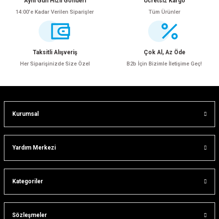
Aynı Gün Hızlı Gönderi
Ücretsiz Kargo
14:00’e Kadar Verilen Siparişler
Tüm Ürünler
Ürün resmi kalitesiz, bozuk veya görüntülenemiyor.
Ürün açıklamasında eksik bilgiler bulunuyor.
Ürün bilgilerinde hatalar bulunuyor.
Taksitli Alışveriş
Çok Al, Az Öde
Ürün fiyatı diğer sitelerden daha pahalı.
Her Siparişinizde Size Özel
B2b İçin Bizimle İletişime Geç!
Bu ürüne benzer farklı alternatifler olmalı.
Kurumsal
Gönder
Yardım Merkezi
Kategoriler
Sözleşmeler