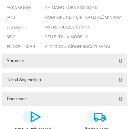
ARKA GÖBEK
SHIMANO SORA RS300 28D
JANT
RODI AIRLINE-4 ÇİFT KATLI ALÜMİNYUM
DIŞ LASTİK
MITAS 700X25C SYRINX
SELE
SELLE ITALIA MODEL X
EK ÖZELLİKLER
XLC GİDON-GİDON BOĞAZI-SARGI
Yorumlar
Taksit Seçenekleri
Bu ürüne ilk yorumu siz yapın!
ar
Yorum Yaz
Önerileriniz
Bu ürünün fiyat bilgisi, resim, ürün açıklamalarında ve diğer konularda
yetersiz gördüğünüz noktaları öneri formunu kullanarak tarafımıza
lar
iletebilirsiniz.
Görüş ve önerileriniz için teşekkür ederiz.