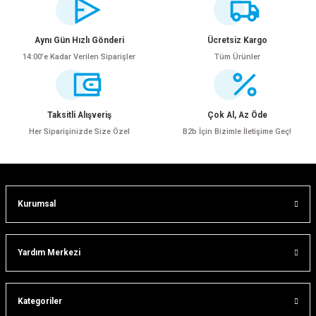
yetersiz gördüğünüz noktaları öneri formunu kullanarak tarafımıza
iletebilirsiniz.
Görüş ve önerileriniz için teşekkür ederiz.
Aynı Gün Hızlı Gönderi
Ücretsiz Kargo
14:00’e Kadar Verilen Siparişler
Tüm Ürünler
Ürün resmi kalitesiz, bozuk veya görüntülenemiyor.
Ürün açıklamasında eksik bilgiler bulunuyor.
Ürün bilgilerinde hatalar bulunuyor.
Taksitli Alışveriş
Çok Al, Az Öde
Ürün fiyatı diğer sitelerden daha pahalı.
Her Siparişinizde Size Özel
B2b İçin Bizimle İletişime Geç!
Bu ürüne benzer farklı alternatifler olmalı.
Kurumsal
Gönder
Yardım Merkezi
Kategoriler