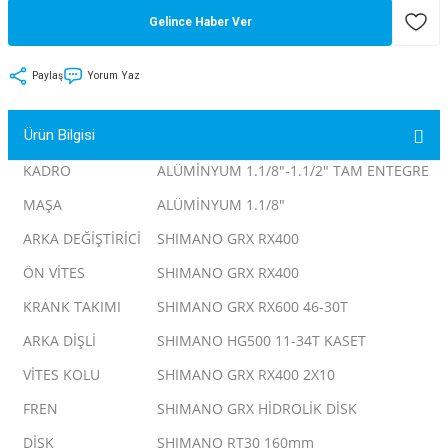
Gelince Haber Ver
tler
Zincir
Rotorlar
ri
k
Paylaş
Yorum Yaz
MX
Ürün Bilgisi
KADRO
ALÜMİNYUM 1.1/8"-1.1/2" TAM ENTEGRE
MAŞA
ALÜMİNYUM 1.1/8"
ı
Maşa - Çatal
ARKA DEĞİŞTİRİCİ
SHIMANO GRX RX400
ler
ÖN VİTES
SHIMANO GRX RX400
KRANK TAKIMI
SHIMANO GRX RX600 46-30T
eri
Parçaları
ARKA DİŞLİ
SHIMANO HG500 11-34T KASET
i
Parçaları
VİTES KOLU
SHIMANO GRX RX400 2X10
FREN
SHIMANO GRX HİDROLİK DİSK
DİSK
SHIMANO RT30 160mm