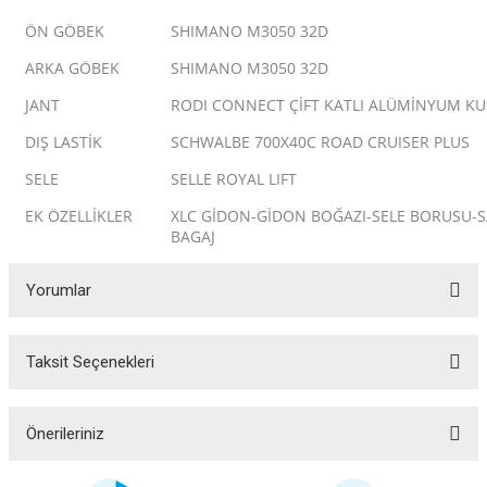
ÖN GÖBEK
SHIMANO M3050 32D
ARKA GÖBEK
SHIMANO M3050 32D
JANT
RODI CONNECT ÇİFT KATLI ALÜMİNYUM K
DIŞ LASTİK
SCHWALBE 700X40C ROAD CRUISER PLUS
SELE
SELLE ROYAL LIFT
EK ÖZELLİKLER
XLC GİDON-GİDON BOĞAZI-SELE BORUSU-S
BAGAJ
Yorumlar
ar
Taksit Seçenekleri
Bu ürüne ilk yorumu siz yapın!
Yorum Yaz
Önerileriniz
lar
Bu ürünün fiyat bilgisi, resim, ürün açıklamalarında ve diğer konularda