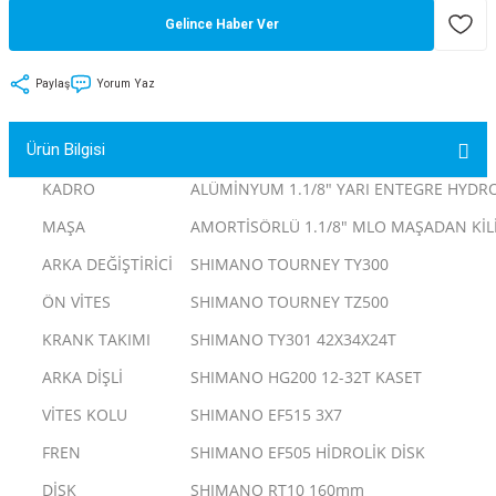
Gelince Haber Ver
tler
Zincir
Rotorlar
ri
k
Paylaş
Yorum Yaz
MX
Ürün Bilgisi
KADRO
ALÜMİNYUM 1.1/8" YARI ENTEGRE HYD
MAŞA
AMORTİSÖRLÜ 1.1/8" MLO MAŞADAN KİLİ
ı
Maşa - Çatal
ARKA DEĞİŞTİRİCİ
SHIMANO TOURNEY TY300
ler
ÖN VİTES
SHIMANO TOURNEY TZ500
KRANK TAKIMI
SHIMANO TY301 42X34X24T
eri
Parçaları
ARKA DİŞLİ
SHIMANO HG200 12-32T KASET
i
Parçaları
VİTES KOLU
SHIMANO EF515 3X7
FREN
SHIMANO EF505 HİDROLİK DİSK
DİSK
SHIMANO RT10 160mm