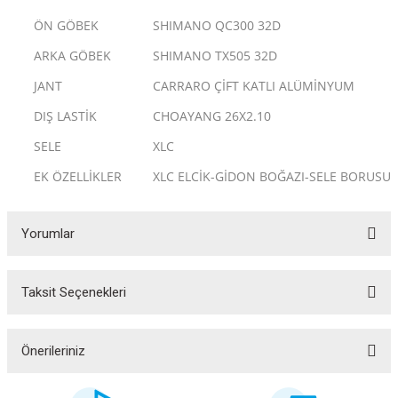
ÖN GÖBEK
SHIMANO QC300 32D
ARKA GÖBEK
SHIMANO TX505 32D
JANT
CARRARO ÇİFT KATLI ALÜMİNYUM
DIŞ LASTİK
CHOAYANG 26X2.10
SELE
XLC
EK ÖZELLİKLER
XLC ELCİK-GİDON BOĞAZI-SELE BORUSU
Yorumlar
ar
Taksit Seçenekleri
Bu ürüne ilk yorumu siz yapın!
Yorum Yaz
Önerileriniz
lar
Bu ürünün fiyat bilgisi, resim, ürün açıklamalarında ve diğer konularda