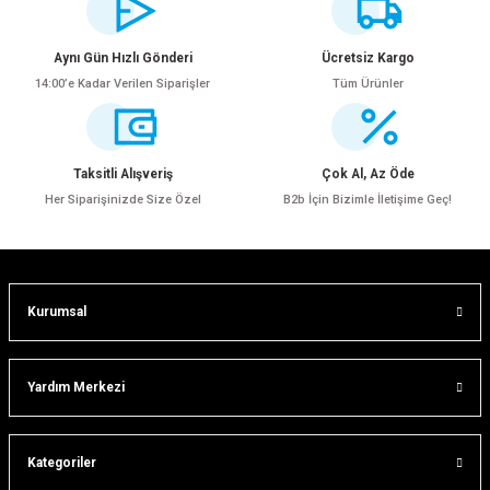
yetersiz gördüğünüz noktaları öneri formunu kullanarak tarafımıza
iletebilirsiniz.
Görüş ve önerileriniz için teşekkür ederiz.
Aynı Gün Hızlı Gönderi
Ücretsiz Kargo
14:00’e Kadar Verilen Siparişler
Tüm Ürünler
Ürün resmi kalitesiz, bozuk veya görüntülenemiyor.
Ürün açıklamasında eksik bilgiler bulunuyor.
Ürün bilgilerinde hatalar bulunuyor.
Taksitli Alışveriş
Çok Al, Az Öde
Ürün fiyatı diğer sitelerden daha pahalı.
Her Siparişinizde Size Özel
B2b İçin Bizimle İletişime Geç!
Bu ürüne benzer farklı alternatifler olmalı.
Kurumsal
Gönder
Yardım Merkezi
Kategoriler