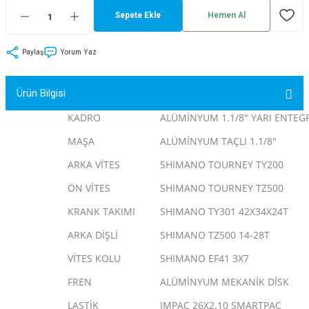
Sepete Ekle
Hemen Al
tler
Zincir
Rotorlar
ri
k
Paylaş
Yorum Yaz
MX
Ürün Bilgisi
KADRO
ALÜMİNYUM 1.1/8" YARI ENTE
MAŞA
ALÜMİNYUM TAÇLI 1.1/8"
ı
Maşa - Çatal
ARKA VİTES
SHIMANO TOURNEY TY200
ler
ÖN VİTES
SHIMANO TOURNEY TZ500
KRANK TAKIMI
SHIMANO TY301 42X34X24T
eri
Parçaları
ARKA DİŞLİ
SHIMANO TZ500 14-28T
i
Parçaları
VİTES KOLU
SHIMANO EF41 3X7
FREN
ALÜMİNYUM MEKANİK DİSK
LASTİK
IMPAC 26X2.10 SMARTPAC