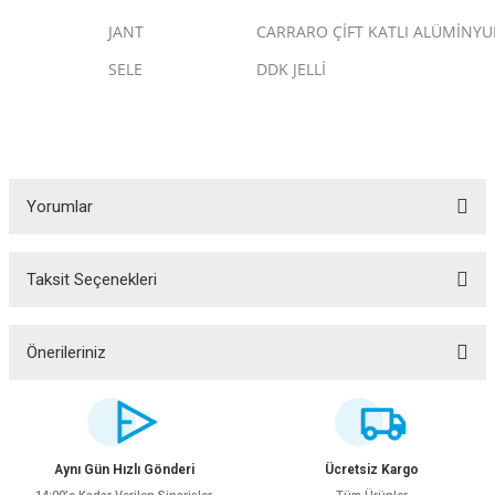
JANT
CARRARO ÇİFT KATLI ALÜMİNY
SELE
DDK JELLİ
Yorumlar
Taksit Seçenekleri
Bu ürüne ilk yorumu siz yapın!
ar
Yorum Yaz
Önerileriniz
Bu ürünün fiyat bilgisi, resim, ürün açıklamalarında ve diğer konularda
yetersiz gördüğünüz noktaları öneri formunu kullanarak tarafımıza
iletebilirsiniz.
lar
Görüş ve önerileriniz için teşekkür ederiz.
Aynı Gün Hızlı Gönderi
Ücretsiz Kargo