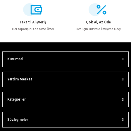
Ürün resmi kalitesiz, bozuk veya görüntülenemiyor.
Ürün açıklamasında eksik bilgiler bulunuyor.
Ürün bilgilerinde hatalar bulunuyor.
Taksitli Alışveriş
Çok Al, Az Öde
Ürün fiyatı diğer sitelerden daha pahalı.
Her Siparişinizde Size Özel
B2b İçin Bizimle İletişime Geç!
Bu ürüne benzer farklı alternatifler olmalı.
Kurumsal
Gönder
Yardım Merkezi
Kategoriler
Sözleşmeler