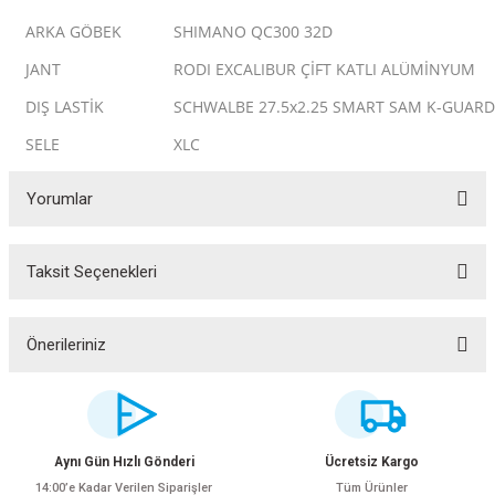
ARKA GÖBEK
SHIMANO QC300 32D
JANT
RODI EXCALIBUR ÇİFT KATLI ALÜMİNYUM
DIŞ LASTİK
SCHWALBE 27.5x2.25 SMART SAM K-GUARD
SELE
XLC
Yorumlar
Taksit Seçenekleri
Bu ürüne ilk yorumu siz yapın!
Yorum Yaz
ar
Önerileriniz
Bu ürünün fiyat bilgisi, resim, ürün açıklamalarında ve diğer konularda
yetersiz gördüğünüz noktaları öneri formunu kullanarak tarafımıza
iletebilirsiniz.
Görüş ve önerileriniz için teşekkür ederiz.
lar
Aynı Gün Hızlı Gönderi
Ücretsiz Kargo
14:00’e Kadar Verilen Siparişler
Tüm Ürünler