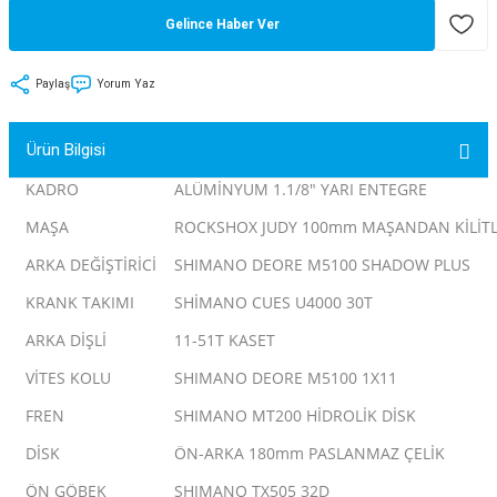
Gelince Haber Ver
tler
Zincir
Rotorlar
ri
k
Paylaş
Yorum Yaz
MX
Ürün Bilgisi
KADRO
ALÜMİNYUM 1.1/8" YARI ENTEGRE
MAŞA
ROCKSHOX JUDY 100mm MAŞANDAN KİLİTL
ı
Maşa - Çatal
ARKA DEĞİŞTİRİCİ
SHIMANO DEORE M5100 SHADOW PLUS
ler
KRANK TAKIMI
SHİMANO CUES U4000 30T
ARKA DİŞLİ
11-51T KASET
eri
Parçaları
VİTES KOLU
SHIMANO DEORE M5100 1X11
i
Parçaları
FREN
SHIMANO MT200 HİDROLİK DİSK
DİSK
ÖN-ARKA 180mm PASLANMAZ ÇELİK
ÖN GÖBEK
SHIMANO TX505 32D