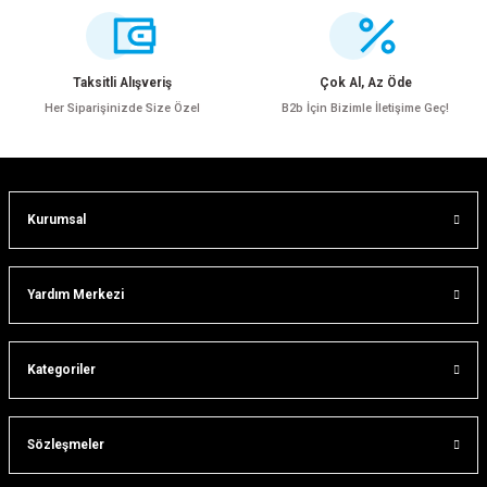
Ürün resmi kalitesiz, bozuk veya görüntülenemiyor.
Ürün açıklamasında eksik bilgiler bulunuyor.
Ürün bilgilerinde hatalar bulunuyor.
Taksitli Alışveriş
Çok Al, Az Öde
Ürün fiyatı diğer sitelerden daha pahalı.
Her Siparişinizde Size Özel
B2b İçin Bizimle İletişime Geç!
Bu ürüne benzer farklı alternatifler olmalı.
Kurumsal
Gönder
Yardım Merkezi
Kategoriler
Sözleşmeler