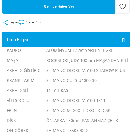
Gelince Haber Ver
tler
Zincir
Rotorlar
ri
k
Paylaş
Yorum Yaz
MX
Ürün Bilgisi
KADRO
ALÜMİNYUM 1.1/8" YARI ENTEGRE
MAŞA
ROCKSHOX JUDY 100mm MAŞANDAN KİLİTL
ı
Maşa - Çatal
ARKA DEĞİŞTİRİCİ
SHIMANO DEORE M5100 SHADOW PLUS
ler
KRANK TAKIMI
SHİMANO CUES U4000 30T
ARKA DİŞLİ
11-51T KASET
eri
Parçaları
VİTES KOLU
SHIMANO DEORE M5100 1X11
i
Parçaları
FREN
SHIMANO MT200 HİDROLİK DİSK
DİSK
ÖN-ARKA 180mm PASLANMAZ ÇELİK
ÖN GÖBEK
SHIMANO TX505 32D