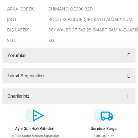
ARKA GÖBEK
SHIMANO QC300 32D
JANT
RODI EXCALIBUR ÇİFT KATLI ALÜMİNYUM
DIŞ LASTİK
SCHWALBE 27.5x2.25 SMART SAM K-GUARD
SELE
XLC
Yorumlar
Taksit Seçenekleri
Bu ürüne ilk yorumu siz yapın!
Yorum Yaz
ar
Önerileriniz
Bu ürünün fiyat bilgisi, resim, ürün açıklamalarında ve diğer konularda
yetersiz gördüğünüz noktaları öneri formunu kullanarak tarafımıza
iletebilirsiniz.
Görüş ve önerileriniz için teşekkür ederiz.
lar
Aynı Gün Hızlı Gönderi
Ücretsiz Kargo
14:00’e Kadar Verilen Siparişler
Tüm Ürünler