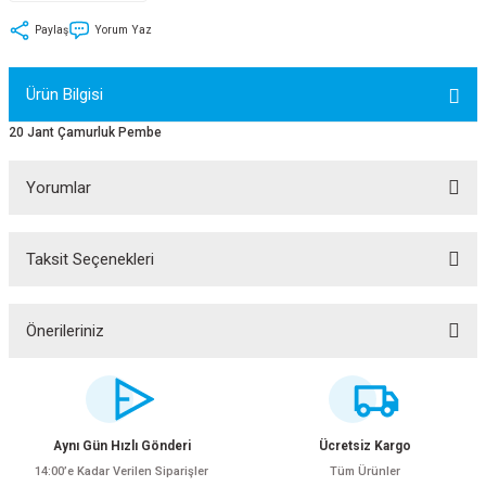
tler
Zincir
Rotorlar
Paylaş
Yorum Yaz
ri
k
Ürün Bilgisi
MX
20 Jant Çamurluk Pembe
Yorumlar
ı
Maşa - Çatal
Taksit Seçenekleri
Bu ürüne ilk yorumu siz yapın!
ler
Yorum Yaz
Önerileriniz
eri
Parçaları
Bu ürünün fiyat bilgisi, resim, ürün açıklamalarında ve diğer konularda
yetersiz gördüğünüz noktaları öneri formunu kullanarak tarafımıza
i
Parçaları
iletebilirsiniz.
Görüş ve önerileriniz için teşekkür ederiz.
Aynı Gün Hızlı Gönderi
Ücretsiz Kargo
14:00’e Kadar Verilen Siparişler
Tüm Ürünler