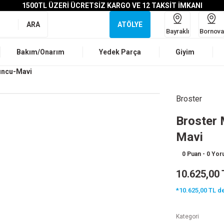
1500TL ÜZERİ ÜCRETSİZ KARGO VE 12 TAKSİT İMKANI
ARA
ATÖLYE
Bayraklı
Bornova
Bakım/Onarım
Yedek Parça
Giyim
runcu-Mavi
Broster
Broster 
Mavi
0 Puan - 0 Yo
10.625,00 
*10.625,00 TL de
Kategori