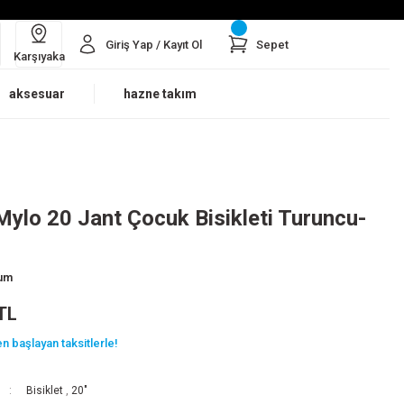
Giriş Yap / Kayıt Ol
Sepet
Karşıyaka
aksesuar
hazne takım
Mylo 20 Jant Çocuk Bisikleti Turuncu-
rum
TL
n başlayan taksitlerle!
Bisiklet
,
20"