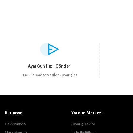
Bu ürünün fiyat bilgisi, resim, ürün açıklamalarında ve diğer konularda yet
Görüş ve önerileriniz için teşekkür ederiz.
Ürün resmi kalitesiz, bozuk veya görüntülenemiyor.
Aynı Gün Hızlı Gönderi
Ürün açıklamasında eksik bilgiler bulunuyor.
14:00’e Kadar Verilen Siparişler
Ürün bilgilerinde hatalar bulunuyor.
Ürün fiyatı diğer sitelerden daha pahalı.
Bu ürüne benzer farklı alternatifler olmalı.
Kurumsal
Yardım Merkezi
Hakkımızda
Sipariş Takibi
Markalarımız
İade Politikası