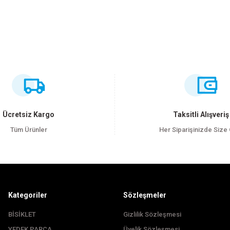
ersiz gördüğünüz noktaları öneri formunu kullanarak tarafımıza iletebilirsiniz
Bu ürüne ilk yorumu siz yapın!
Yorum Yaz
Ücretsiz Kargo
Taksitli Alışveriş
Tüm Ürünler
Her Siparişinizde Size
Kategoriler
Sözleşmeler
BİSİKLET
Gizlilik Sözleşmesi
YEDEK PARÇA
Üyelik Sözleşmesi