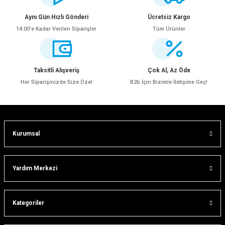
iletebilirsiniz.
Görüş ve önerileriniz için teşekkür ederiz.
Aynı Gün Hızlı Gönderi
Ücretsiz Kargo
14:00’e Kadar Verilen Siparişler
Tüm Ürünler
Ürün resmi kalitesiz, bozuk veya görüntülenemiyor.
Ürün açıklamasında eksik bilgiler bulunuyor.
Ürün bilgilerinde hatalar bulunuyor.
Taksitli Alışveriş
Çok Al, Az Öde
Ürün fiyatı diğer sitelerden daha pahalı.
Her Siparişinizde Size Özel
B2b İçin Bizimle İletişime Geç!
Bu ürüne benzer farklı alternatifler olmalı.
Kurumsal
ar
Gönder
Yardım Merkezi
Kategoriler
lar