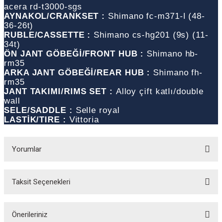
acera rd-t3000-sgs
AYNAKOL/CRANKSET :
Shimano fc-m371-l (48-
36-26t)
RUBLE/CASSETTE :
Shimano cs-hg201 (9s) (11-
34t)
ÖN JANT GÖBEĞİ/FRONT HUB :
Shimano hb-
rm35
ARKA JANT GÖBEĞİ/REAR HUB :
Shimano fh-
rm35
JANT TAKIMI/RIMS SET :
Alloy çift katlı/double
wall
SELE/SADDLE :
Selle royal
LASTİK/TIRE :
Vittoria
Yorumlar
ar
Taksit Seçenekleri
Bu ürüne ilk yorumu siz yapın!
lar
Yorum Yaz
Önerileriniz