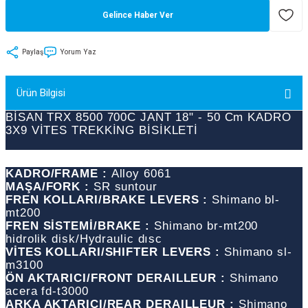
Gelince Haber Ver
tler
Zincir
Rotorlar
ri
k
Paylaş
Yorum Yaz
MX
Ürün Bilgisi
BİSAN TRX 8500 700C JANT 18" - 50 Cm KADRO
3X9 VİTES TREKKİNG BİSİKLETİ
ı
Maşa - Çatal
KADRO/FRAME :
Alloy 6061
ler
MAŞA/FORK :
SR suntour
FREN KOLLARI/BRAKE LEVERS :
Shimano bl-
mt200
eri
Parçaları
FREN SİSTEMİ/BRAKE :
Shimano br-mt200
hidrolik disk/Hydraulic dısc
VİTES KOLLARI/SHIFTER LEVERS :
Shimano sl-
i
Parçaları
m3100
ÖN AKTARICI/FRONT DERAILLEUR :
Shimano
acera fd-t3000
ARKA AKTARICI/REAR DERAILLEUR :
Shimano