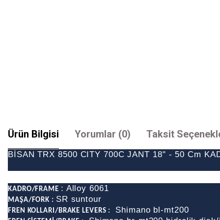
Ürün Bilgisi
Yorumlar (0)
Taksit Seçenekl
BİSAN TRX 8500 CITY 700C JANT 18" - 50 Cm K
: Alloy 6061
KADRO/FRAME
SR suntour
MAŞA/FORK :
Shimano bl-mt200
FREN KOLLARI/BRAKE LEVERS :