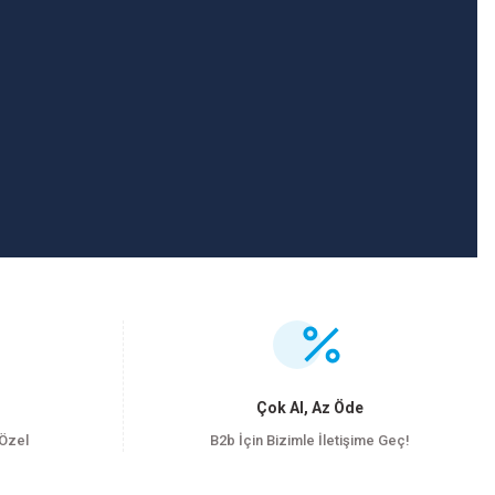
.
Çok Al, Az Öde
 Özel
B2b İçin Bizimle İletişime Geç!