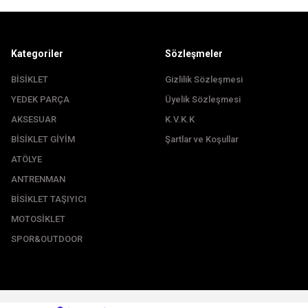
Kategoriler
Sözleşmeler
BİSİKLET
Gizlilik Sözleşmesi
YEDEK PARÇA
Üyelik Sözleşmesi
Gönder
AKSESUAR
K.V.K.K
BİSİKLET GİYİM
Şartlar ve Koşullar
ATÖLYE
ANTRENMAN
BİSİKLET TAŞIYICI
MOTOSİKLET
SPOR&OUTDOOR