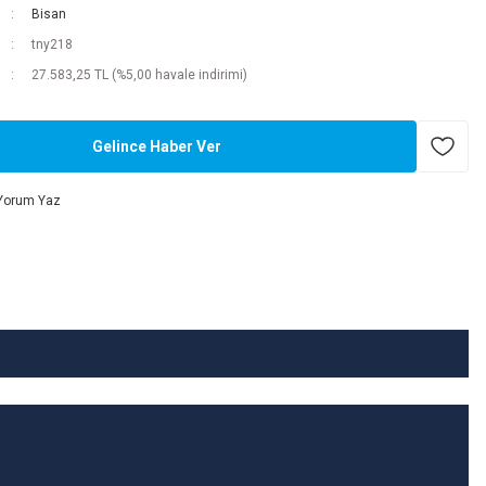
Bisan
tny218
27.583,25 TL (%5,00 havale indirimi)
Gelince Haber Ver
Yorum Yaz