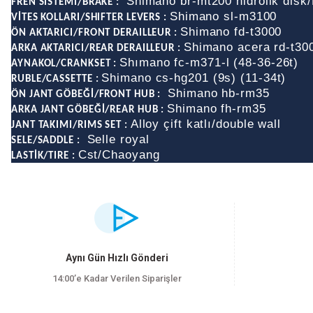
Shimano br-mt200 hidrolik disk/
FREN SİSTEMİ/BRAKE :
Shimano sl-m3100
VİTES KOLLARI/SHIFTER LEVERS :
Shimano fd-t3000
ÖN AKTARICI/FRONT DERAILLEUR :
Shimano acera rd-t30
ARKA AKTARICI/REAR DERAILLEUR :
Shımano fc-m371-l (48-36-26t)
AYNAKOL/CRANKSET :
Shimano cs-hg201 (9s) (11-34t)
RUBLE/CASSETTE :
Shimano hb-rm35
ÖN JANT GÖBEĞİ/FRONT HUB :
Shimano fh-rm35
ARKA JANT GÖBEĞİ/REAR HUB :
Alloy çift katlı/double wall
JANT TAKIMI/RIMS SET :
Selle royal
SELE/SADDLE :
Cst/Chaoyang
LASTİK/TIRE :
Bu ürünün fiyat bilgisi, resim, ürün açıklamalarında ve diğer konularda yet
Görüş ve önerileriniz için teşekkür ederiz.
Ürün resmi kalitesiz, bozuk veya görüntülenemiyor.
Aynı Gün Hızlı Gönderi
Ürün açıklamasında eksik bilgiler bulunuyor.
14:00’e Kadar Verilen Siparişler
Ürün bilgilerinde hatalar bulunuyor.
Ürün fiyatı diğer sitelerden daha pahalı.