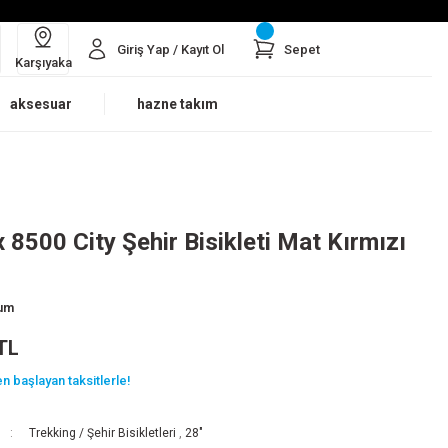
Giriş Yap / Kayıt Ol
Sepet
Karşıyaka
aksesuar
hazne takım
x 8500 City Şehir Bisikleti Mat Kırmızı
rum
TL
n başlayan taksitlerle!
Trekking / Şehir Bisikletleri
,
28"