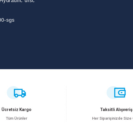
Hydraulic dısc
00-sgs
ersiz gördüğünüz noktaları öneri formunu kullanarak tarafımıza iletebilirsiniz
Bu ürüne ilk yorumu siz yapın!
Yorum Yaz
Ücretsiz Kargo
Taksitli Alışveriş
Tüm Ürünler
Her Siparişinizde Size