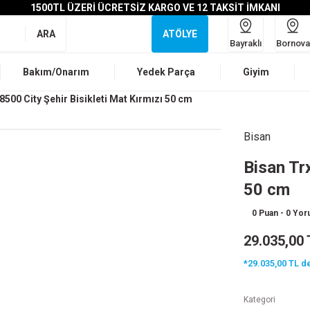
1500TL ÜZERİ ÜCRETSİZ KARGO VE 12 TAKSİT İMKANI
ARA
ATÖLYE
Bayraklı
Bornova
Bakım/Onarım
Yedek Parça
Giyim
8500 City Şehir Bisikleti Mat Kırmızı 50 cm
Bisan
Bisan Tr
50 cm
0 Puan - 0 Yo
29.035,00 
*29.035,00 TL de
Kategori