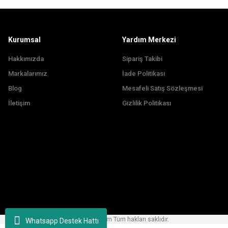
Bu ürüne benzer farklı alternatifler olmalı.
Kurumsal
Yardım Merkezi
Hakkımızda
Sipariş Takibi
Markalarımız
İade Politikası
Blog
Mesafeli Satış Sözleşmesi
İletişim
Gizlilik Politikası
Copyright © 2024, korfezbisiklet.com Tüm hakları saklıdır.
Whatsapp Destek Hattı