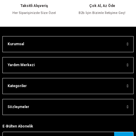
Ürün bilgilerinde hatalar bulunuyor.
Taksitli Alışveriş
Çok Al, Az Öde
Ürün fiyatı diğer sitelerden daha pahalı.
Her Siparişinizde Size Özel
B2b İçin Bizimle İletişime Geç!
Bu ürüne benzer farklı alternatifler olmalı.
Kurumsal
Gönder
Yardım Merkezi
Kategoriler
Sözleşmeler
E-Bülten Abonelik