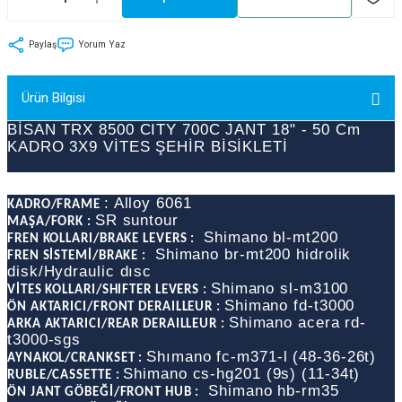
tler
Zincir
Rotorlar
Paylaş
Yorum Yaz
ri
k
Ürün Bilgisi
MX
BİSAN TRX 8500 CITY 700C JANT 18" - 50 Cm
KADRO 3X9 VİTES ŞEHİR BİSİKLETİ
ı
Maşa - Çatal
: Alloy 6061
KADRO/FRAME
SR suntour
MAŞA/FORK :
Shimano bl-mt200
FREN KOLLARI/BRAKE LEVERS :
ler
Shimano br-mt200 hidrolik
FREN SİSTEMİ/BRAKE :
disk/Hydraulic dısc
eri
Parçaları
Shimano sl-m3100
VİTES KOLLARI/SHIFTER LEVERS :
Shimano fd-t3000
ÖN AKTARICI/FRONT DERAILLEUR :
Shimano acera rd-
ARKA AKTARICI/REAR DERAILLEUR :
i
Parçaları
t3000-sgs
Shımano fc-m371-l (48-36-26t)
AYNAKOL/CRANKSET :
Shimano cs-hg201 (9s) (11-34t)
RUBLE/CASSETTE :
Shimano hb-rm35
ÖN JANT GÖBEĞİ/FRONT HUB :