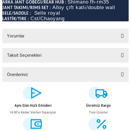
Shimano fh-rm35
ARKA JANT GÖBEĞİ/REAR HUB :
Alloy çift katlı/double wall
JANT TAKIMI/RIMS SET :
Selle royal
SELE/SADDLE :
Cst/Chaoyang
LASTİK/TIRE :
Yorumlar
Taksit Seçenekleri
Bu ürüne ilk yorumu siz yapın!
Yorum Yaz
Önerileriniz
Bu ürünün fiyat bilgisi, resim, ürün açıklamalarında ve diğer konularda
yetersiz gördüğünüz noktaları öneri formunu kullanarak tarafımıza
ar
iletebilirsiniz.
Görüş ve önerileriniz için teşekkür ederiz.
Aynı Gün Hızlı Gönderi
Ücretsiz Kargo
14:00’e Kadar Verilen Siparişler
Tüm Ürünler
Ürün resmi kalitesiz, bozuk veya görüntülenemiyor.
lar
Ürün açıklamasında eksik bilgiler bulunuyor.