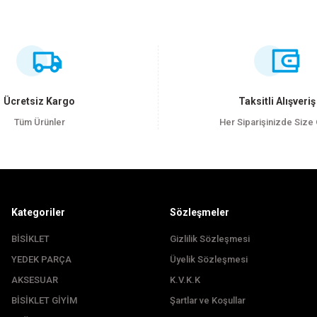
ersiz gördüğünüz noktaları öneri formunu kullanarak tarafımıza iletebilirsiniz
Bu ürüne ilk yorumu siz yapın!
Yorum Yaz
Ücretsiz Kargo
Taksitli Alışveriş
Tüm Ürünler
Her Siparişinizde Size
Kategoriler
Sözleşmeler
BİSİKLET
Gizlilik Sözleşmesi
YEDEK PARÇA
Üyelik Sözleşmesi
Gönder
AKSESUAR
K.V.K.K
BİSİKLET GİYİM
Şartlar ve Koşullar