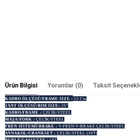
Ürün Bilgisi
Yorumlar (0)
Taksit Seçenekl
KADRO ÖLÇÜSÜ/FRAME SIZE :
33 Cm
JANT ÖLÇÜSÜ/RIM SIZE:
20"
KADRO/FRAME :
ÇELİK/STEEL
MAŞA/FORK :
ÇELİK/STEEL
FREN SİSTEMİ/BRAKE :
V-FREN/V-BRAKE ÇELİK/STEEL
AYNAKOL/CRANKSET :
ÇELİK/STEEL (36T)
RUBLE/CASSETTE :
18T