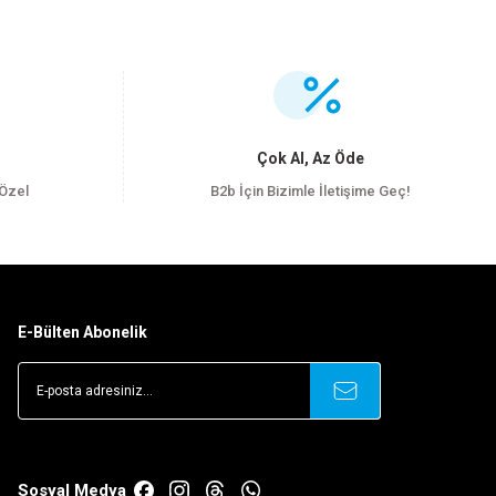
.
Çok Al, Az Öde
 Özel
B2b İçin Bizimle İletişime Geç!
E-Bülten Abonelik
Sosyal Medya