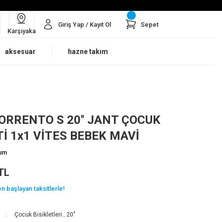
Giriş Yap / Kayıt Ol
Sepet
Karşıyaka
aksesuar
hazne takım
ORRENTO S 20'' JANT ÇOCUK
Tİ 1x1 VİTES BEBEK MAVİ
rum
TL
n başlayan taksitlerle!
Çocuk Bisikletleri
,
20"