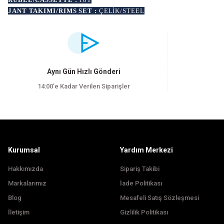
JANT TAKIMI/RIMS SET :
ÇELİK/STEEL
Bu ürünün fiyat bilgisi, resim, ürün açıklamalarında ve diğer konularda yet
Görüş ve önerileriniz için teşekkür ederiz.
Ürün resmi kalitesiz, bozuk veya görüntülenemiyor.
Aynı Gün Hızlı Gönderi
Ürün açıklamasında eksik bilgiler bulunuyor.
14:00’e Kadar Verilen Siparişler
Ürün bilgilerinde hatalar bulunuyor.
Ürün fiyatı diğer sitelerden daha pahalı.
Bu ürüne benzer farklı alternatifler olmalı.
Kurumsal
Yardım Merkezi
Hakkımızda
Sipariş Takibi
Markalarımız
İade Politikası
Blog
Mesafeli Satış Sözleşmesi
İletişim
Gizlilik Politikası