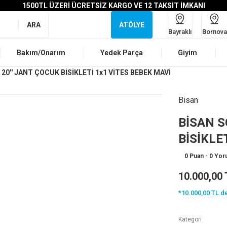
1500TL ÜZERİ ÜCRETSİZ KARGO VE 12 TAKSİT İMKANI
ARA
ATÖLYE
Bayraklı
Bornova
Bakım/Onarım
Yedek Parça
Giyim
20'' JANT ÇOCUK BİSİKLETİ 1x1 VİTES BEBEK MAVİ
Bisan
BİSAN S
BİSİKLE
0 Puan - 0 Yo
10.000,00 
*10.000,00 TL de
Kategori