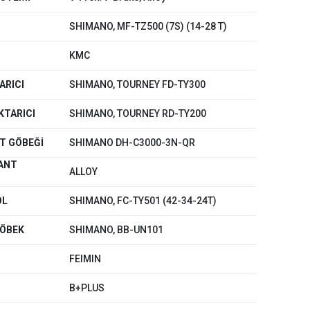
SHIMANO, MF-TZ500 (7S) (14-28 T)
KMC
ARICI
SHIMANO, TOURNEY FD-TY300
KTARICI
SHIMANO, TOURNEY RD-TY200
T GÖBEĞİ
SHIMANO DH-C3000-3N-QR
ANT
ALLOY
OL
SHIMANO, FC-TY501 (42-34-24T)
ar
GÖBEK
SHIMANO, BB-UN101
FEIMIN
lar
B+PLUS