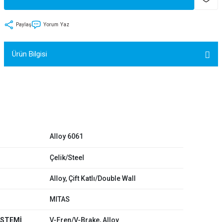
tler
Zincir
Rotorlar
Paylaş
Yorum Yaz
ri
k
Ürün Bilgisi
MX
ı
Maşa - Çatal
ler
Alloy 6061
eri
Parçaları
Çelik/Steel
Alloy, Çift Katlı/Double Wall
i
Parçaları
MITAS
İSTEMİ
V-Fren/V-Brake, Alloy