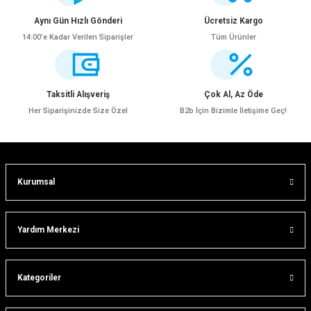
Görüş ve önerileriniz için teşekkür ederiz.
Aynı Gün Hızlı Gönderi
Ücretsiz Kargo
14:00’e Kadar Verilen Siparişler
Tüm Ürünler
Ürün resmi kalitesiz, bozuk veya görüntülenemiyor.
Ürün açıklamasında eksik bilgiler bulunuyor.
Ürün bilgilerinde hatalar bulunuyor.
Taksitli Alışveriş
Çok Al, Az Öde
Ürün fiyatı diğer sitelerden daha pahalı.
Her Siparişinizde Size Özel
B2b İçin Bizimle İletişime Geç!
Bu ürüne benzer farklı alternatifler olmalı.
Kurumsal
Gönder
Yardım Merkezi
Kategoriler