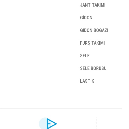
JANT TAKIMI
GİDON
GİDON BOĞAZI
FURŞ TAKIMI
SELE
SELE BORUSU
LASTIK
Bu ürünün fiyat bilgisi, resim, ürün açıklamalarında ve diğer konularda yet
Görüş ve önerileriniz için teşekkür ederiz.