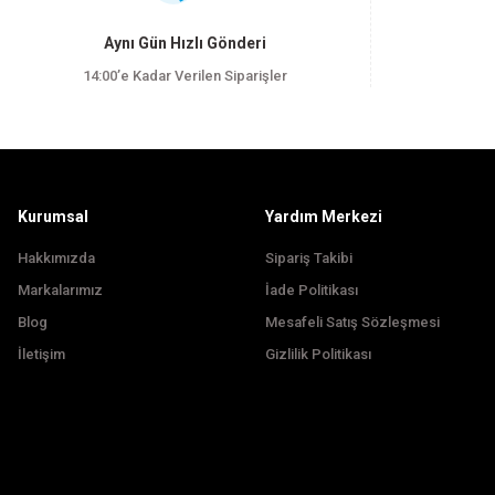
Ürün resmi kalitesiz, bozuk veya görüntülenemiyor.
Aynı Gün Hızlı Gönderi
Ürün açıklamasında eksik bilgiler bulunuyor.
14:00’e Kadar Verilen Siparişler
Ürün bilgilerinde hatalar bulunuyor.
Ürün fiyatı diğer sitelerden daha pahalı.
Bu ürüne benzer farklı alternatifler olmalı.
Kurumsal
Yardım Merkezi
Hakkımızda
Sipariş Takibi
Markalarımız
İade Politikası
Blog
Mesafeli Satış Sözleşmesi
İletişim
Gizlilik Politikası