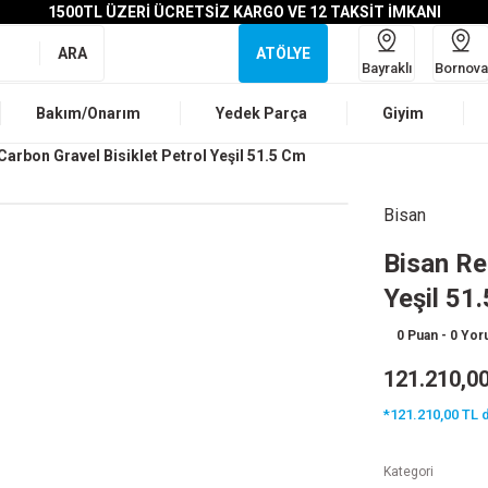
1500TL ÜZERİ ÜCRETSİZ KARGO VE 12 TAKSİT İMKANI
ARA
ATÖLYE
Bayraklı
Bornova
Bakım/Onarım
Yedek Parça
Giyim
Carbon Gravel Bisiklet Petrol Yeşil 51.5 Cm
Bisan
Bisan Re
Yeşil 51
0 Puan - 0 Yo
121.210,0
*121.210,00 TL d
Kategori