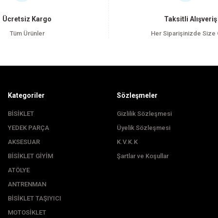
Yorum Yaz
Ücretsiz Kargo
Taksitli Alışveriş
Tüm Ürünler
Her Siparişinizde Size
Kategoriler
Sözleşmeler
BİSİKLET
Gizlilik Sözleşmesi
YEDEK PARÇA
Üyelik Sözleşmesi
Gönder
AKSESUAR
K.V.K.K
BİSİKLET GİYİM
Şartlar ve Koşullar
ATÖLYE
ANTRENMAN
BİSİKLET TAŞIYICI
MOTOSİKLET