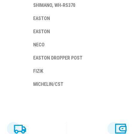
SHIMANO, WH-RS370
EASTON
EASTON
NECO
EASTON DROPPER POST
FIZIK
MICHELIN/CST
ersiz gördüğünüz noktaları öneri formunu kullanarak tarafımıza iletebilirsiniz
Bu ürüne ilk yorumu siz yapın!