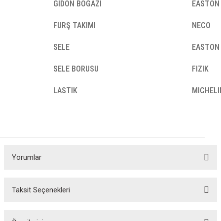
GİDON BOĞAZI
EASTON
FURŞ TAKIMI
NECO
SELE
EASTON
SELE BORUSU
FIZIK
LASTIK
MICHEL
Yorumlar
Taksit Seçenekleri
Bu ürüne ilk yorumu siz yapın!
Yorum Yaz