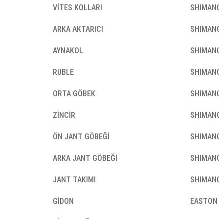
VİTES KOLLARI
SHIMANO
ARKA AKTARICI
SHIMANO
AYNAKOL
SHIMANO
RUBLE
SHIMANO
ORTA GÖBEK
SHIMANO
ZİNCİR
SHIMANO
ÖN JANT GÖBEĞİ
SHIMANO
ar
ARKA JANT GÖBEĞİ
SHIMANO
JANT TAKIMI
SHIMANO
lar
GİDON
EASTON