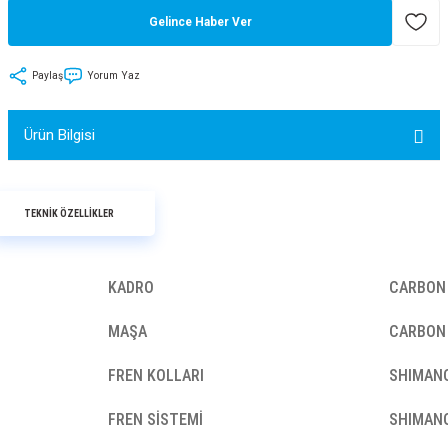
Gelince Haber Ver
tler
Zincir
Rotorlar
ri
k
Paylaş
Yorum Yaz
MX
Ürün Bilgisi
TEKNİK ÖZELLİKLER
ı
Maşa - Çatal
ler
KADRO
CARBON
eri
Parçaları
MAŞA
CARBON
i
Parçaları
FREN KOLLARI
SHIMANO
FREN SİSTEMİ
SHIMANO