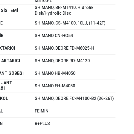
M5100-L
SHIMANO, BR-MT410, Hidrolik
 SİSTEMİ
Disk/Hydrolic Disc
LE
SHIMANO, CS-M4100, 10LU, (11-42T)
İR
SHIMANO CN-HG54
KTARICI
SHIMANO, DEORE FD-M6025-H
 AKTARICI
SHIMANO, DEORE RD-M4120
ANT GÖBEĞİ
SHIMANO HB-M4050
 JANT
SHIMANO FH-M4050
Ğİ
ar
AKOL
SHIMANO, DEORE FC-M4100-B2 (36-26T)
AL
FEIMIN
lar
ON
B+PLUS