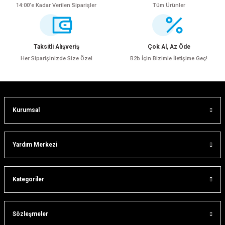
14:00’e Kadar Verilen Siparişler
Tüm Ürünler
Ürün resmi kalitesiz, bozuk veya görüntülenemiyor.
Ürün açıklamasında eksik bilgiler bulunuyor.
Ürün bilgilerinde hatalar bulunuyor.
Taksitli Alışveriş
Çok Al, Az Öde
Ürün fiyatı diğer sitelerden daha pahalı.
Her Siparişinizde Size Özel
B2b İçin Bizimle İletişime Geç!
Bu ürüne benzer farklı alternatifler olmalı.
Kurumsal
Gönder
Yardım Merkezi
Kategoriler
Sözleşmeler