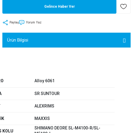
Gelince Haber Ver
tler
Zincir
Rotorlar
ri
k
Paylaş
Yorum Yaz
MX
Ürün Bilgisi
ı
Maşa - Çatal
ler
RO
Alloy 6061
A
SR SUNTOUR
eri
Parçaları
T
ALEXRIMS
i
Parçaları
İK
MAXXIS
SHIMANO DEORE SL-M4100-R/SL-
S KOLU