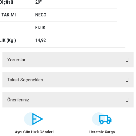
 Ölçüsü
29"
 TAKIMI
NECO
FIZIK
IK (Kg.)
14,92
Yorumlar
Taksit Seçenekleri
Bu ürüne ilk yorumu siz yapın!
Yorum Yaz
Önerileriniz
Bu ürünün fiyat bilgisi, resim, ürün açıklamalarında ve diğer konularda
yetersiz gördüğünüz noktaları öneri formunu kullanarak tarafımıza
iletebilirsiniz.
Görüş ve önerileriniz için teşekkür ederiz.
Aynı Gün Hızlı Gönderi
Ücretsiz Kargo