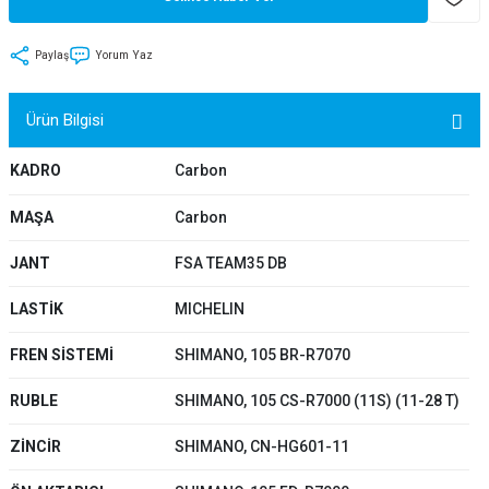
tler
Zincir
Rotorlar
Paylaş
Yorum Yaz
ri
k
Ürün Bilgisi
MX
KADRO
Carbon
MAŞA
Carbon
ı
Maşa - Çatal
JANT
FSA TEAM35 DB
ler
LASTİK
MICHELIN
eri
Parçaları
FREN SİSTEMİ
SHIMANO, 105 BR-R7070
i
Parçaları
RUBLE
SHIMANO, 105 CS-R7000 (11S) (11-28 T)
ZİNCİR
SHIMANO, CN-HG601-11