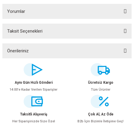
Yorumlar
Taksit Seçenekleri
Bu ürüne ilk yorumu siz yapın!
Yorum Yaz
Önerileriniz
Bu ürünün fiyat bilgisi, resim, ürün açıklamalarında ve diğer konularda
yetersiz gördüğünüz noktaları öneri formunu kullanarak tarafımıza
iletebilirsiniz.
Görüş ve önerileriniz için teşekkür ederiz.
Aynı Gün Hızlı Gönderi
Ücretsiz Kargo
14:00’e Kadar Verilen Siparişler
Tüm Ürünler
Ürün resmi kalitesiz, bozuk veya görüntülenemiyor.
Ürün açıklamasında eksik bilgiler bulunuyor.
Ürün bilgilerinde hatalar bulunuyor.
Taksitli Alışveriş
Çok Al, Az Öde
Ürün fiyatı diğer sitelerden daha pahalı.
Her Siparişinizde Size Özel
B2b İçin Bizimle İletişime Geç!
Bu ürüne benzer farklı alternatifler olmalı.