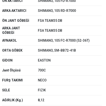
ÖN AKTARICI
SHIMANO, 105 FD-R7000
ARKA AKTARICI
SHIMANO, 105 RD-R7000
ÖN JANT GÖBEĞİ
FSA TEAM35 DB
ARKA JANT
FSA TEAM35 DB
GÖBEĞİ
AYNAKOL
SHIMANO, 105 FC-R7000 (52-36T)
ORTA GÖBEK
SHIMANO, SM-BB72-41B
GİDON
EASTON
Jant Ölçüsü
700C
ar
FURŞ TAKIMI
NECO
SELE
FIZIK
lar
AĞIRLIK (Kg.)
8,12