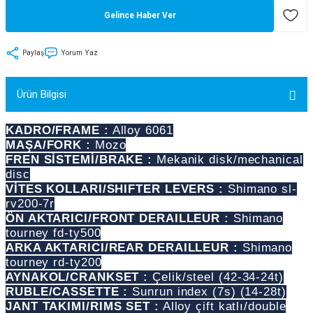
Gelince Haber Ver
tler
Zincir
Rotorlar
ri
k
Paylaş
Yorum Yaz
MX
Ürün Bilgisi
KADRO/FRAME :
Alloy 6061
MAŞA/FORK :
Mozo
ı
Maşa - Çatal
FREN SİSTEMİ/BRAKE :
Mekanik disk/mechanical
disc
ler
VİTES KOLLARI/SHIFTER LEVERS :
Shimano sl-
rv200-7r
ÖN AKTARICI/FRONT DERAILLEUR :
Shimano
eri
Parçaları
tourney fd-ty500
ARKA AKTARICI/REAR DERAILLEUR :
Shimano
i
Parçaları
tourney rd-ty200
AYNAKOL/CRANKSET :
Çelik/steel (42-34-24t)
RUBLE/CASSETTE :
Sunrun index (7s) (14-28t)
JANT TAKIMI/RIMS SET :
Alloy çift katlı/double