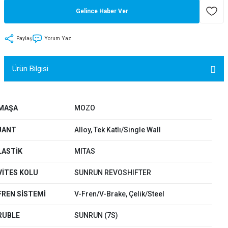
Gelince Haber Ver
tler
Zincir
Rotorlar
ri
k
Paylaş
Yorum Yaz
MX
Ürün Bilgisi
MAŞA
MOZO
ı
Maşa - Çatal
JANT
Alloy, Tek Katlı/Single Wall
ler
LASTİK
MITAS
eri
Parçaları
VİTES KOLU
SUNRUN REVOSHIFTER
i
Parçaları
FREN SİSTEMİ
V-Fren/V-Brake, Çelik/Steel
RUBLE
SUNRUN (7S)