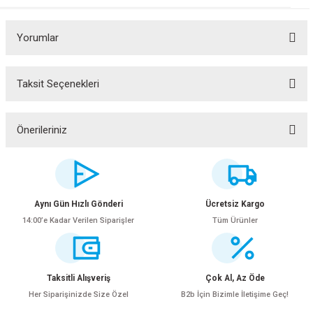
Yorumlar
Taksit Seçenekleri
Bu ürüne ilk yorumu siz yapın!
Yorum Yaz
Önerileriniz
Bu ürünün fiyat bilgisi, resim, ürün açıklamalarında ve diğer konularda
yetersiz gördüğünüz noktaları öneri formunu kullanarak tarafımıza
iletebilirsiniz.
Görüş ve önerileriniz için teşekkür ederiz.
Aynı Gün Hızlı Gönderi
Ücretsiz Kargo
14:00’e Kadar Verilen Siparişler
Tüm Ürünler
Ürün resmi kalitesiz, bozuk veya görüntülenemiyor.
Ürün açıklamasında eksik bilgiler bulunuyor.
Ürün bilgilerinde hatalar bulunuyor.
Taksitli Alışveriş
Çok Al, Az Öde
Ürün fiyatı diğer sitelerden daha pahalı.
Her Siparişinizde Size Özel
B2b İçin Bizimle İletişime Geç!
Bu ürüne benzer farklı alternatifler olmalı.