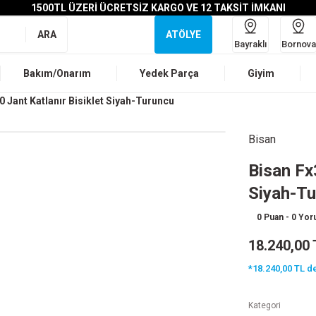
1500TL ÜZERİ ÜCRETSİZ KARGO VE 12 TAKSİT İMKANI
ARA
ATÖLYE
Bayraklı
Bornova
Bakım/Onarım
Yedek Parça
Giyim
0 Jant Katlanır Bisiklet Siyah-Turuncu
Bisan
Bisan Fx
Siyah-T
0 Puan - 0 Yo
18.240,00 
*18.240,00 TL de
Kategori