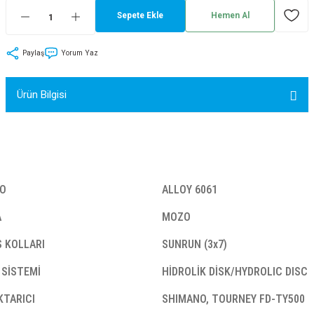
Sepete Ekle
Hemen Al
tler
Zincir
Rotorlar
ri
k
Paylaş
Yorum Yaz
MX
Ürün Bilgisi
ı
Maşa - Çatal
ler
O
ALLOY 6061
A
MOZO
eri
Parçaları
S KOLLARI
SUNRUN (3x7)
i
Parçaları
 SİSTEMİ
HİDROLİK DİSK/HYDROLIC DISC
KTARICI
SHIMANO, TOURNEY FD-TY500