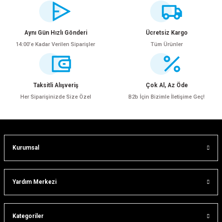
yetersiz gördüğünüz noktaları öneri formunu kullanarak tarafımıza
iletebilirsiniz.
Görüş ve önerileriniz için teşekkür ederiz.
Aynı Gün Hızlı Gönderi
Ücretsiz Kargo
14:00’e Kadar Verilen Siparişler
Tüm Ürünler
Ürün resmi kalitesiz, bozuk veya görüntülenemiyor.
Ürün açıklamasında eksik bilgiler bulunuyor.
Ürün bilgilerinde hatalar bulunuyor.
Taksitli Alışveriş
Çok Al, Az Öde
Ürün fiyatı diğer sitelerden daha pahalı.
Her Siparişinizde Size Özel
B2b İçin Bizimle İletişime Geç!
Bu ürüne benzer farklı alternatifler olmalı.
Kurumsal
Gönder
Yardım Merkezi
Kategoriler