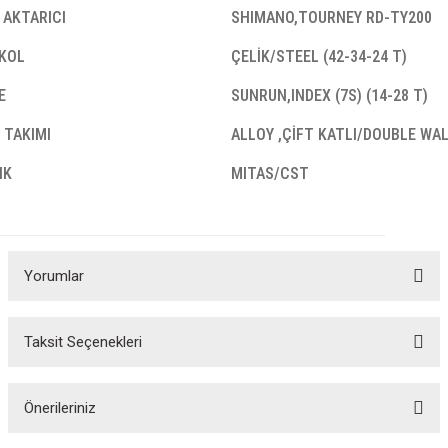
 AKTARICI
SHIMANO,TOURNEY RD-TY200
KOL
ÇELİK/STEEL (42-34-24 T)
E
SUNRUN,INDEX (7S) (14-28 T)
 TAKIMI
ALLOY ,ÇİFT KATLI/DOUBLE WA
IK
MITAS/CST
Yorumlar
ar
Taksit Seçenekleri
Bu ürüne ilk yorumu siz yapın!
Yorum Yaz
Önerileriniz
lar
Bu ürünün fiyat bilgisi, resim, ürün açıklamalarında ve diğer konularda