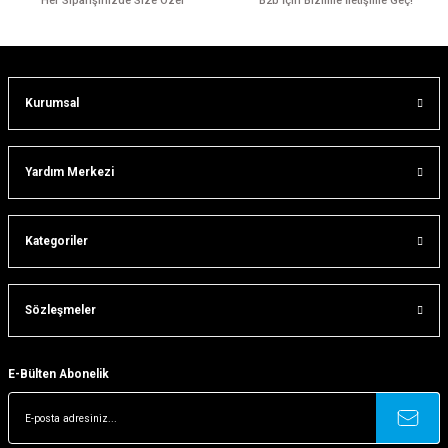
Her Siparişinizde Size Özel
B2b İçin Bizimle İletişime Geç!
Bu ürüne benzer farklı alternatifler olmalı.
Kurumsal
Gönder
Yardım Merkezi
Kategoriler
Sözleşmeler
E-Bülten Abonelik