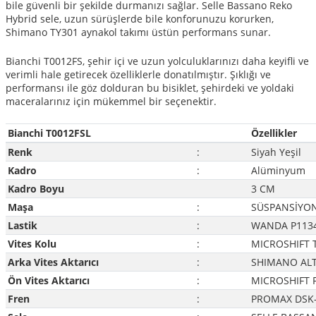
bile güvenli bir şekilde durmanızı sağlar. Selle Bassano Reko
Hybrid sele, uzun sürüşlerde bile konforunuzu korurken,
Shimano TY301 aynakol takımı üstün performans sunar.
Bianchi T0012FS, şehir içi ve uzun yolculuklarınızı daha keyifli ve
verimli hale getirecek özelliklerle donatılmıştır. Şıklığı ve
performansı ile göz dolduran bu bisiklet, şehirdeki ve yoldaki
maceralarınız için mükemmel bir seçenektir.
Bianchi T0012FSL
Özellikler
Renk
:
Siyah Yeşil
Kadro
:
Alüminyum
Kadro Boyu
3 CM
Maşa
:
SÜSPANSİYON
ar
Lastik
:
WANDA P1134
Vites Kolu
:
MICROSHIFT 
Arka Vites Aktarıcı
:
SHIMANO AL
Ön Vites Aktarıcı
:
MICROSHIFT 
lar
Fren
:
PROMAX DSK-