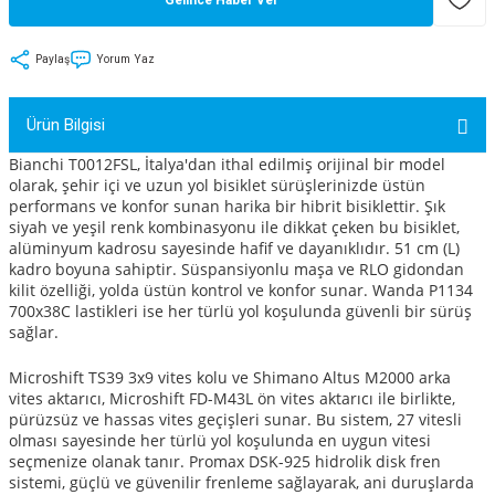
tler
Zincir
Rotorlar
Paylaş
Yorum Yaz
ri
k
Ürün Bilgisi
MX
Bianchi T0012FSL, İtalya'dan ithal edilmiş orijinal bir model
olarak, şehir içi ve uzun yol bisiklet sürüşlerinizde üstün
performans ve konfor sunan harika bir hibrit bisiklettir. Şık
siyah ve yeşil renk kombinasyonu ile dikkat çeken bu bisiklet,
ı
Maşa - Çatal
alüminyum kadrosu sayesinde hafif ve dayanıklıdır. 51 cm (L)
kadro boyuna sahiptir. Süspansiyonlu maşa ve RLO gidondan
kilit özelliği, yolda üstün kontrol ve konfor sunar. Wanda P1134
ler
700x38C lastikleri ise her türlü yol koşulunda güvenli bir sürüş
sağlar.
eri
Parçaları
Microshift TS39 3x9 vites kolu ve Shimano Altus M2000 arka
vites aktarıcı, Microshift FD-M43L ön vites aktarıcı ile birlikte,
i
Parçaları
pürüzsüz ve hassas vites geçişleri sunar. Bu sistem, 27 vitesli
olması sayesinde her türlü yol koşulunda en uygun vitesi
seçmenize olanak tanır. Promax DSK-925 hidrolik disk fren
sistemi, güçlü ve güvenilir frenleme sağlayarak, ani duruşlarda