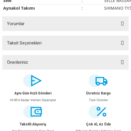
Sele
:
SELLE BASSA
Aynakol Takımı
:
SHIMANO TY3
Yorumlar
Taksit Seçenekleri
Bu ürüne ilk yorumu siz yapın!
Yorum Yaz
Önerileriniz
Bu ürünün fiyat bilgisi, resim, ürün açıklamalarında ve diğer konularda
yetersiz gördüğünüz noktaları öneri formunu kullanarak tarafımıza
iletebilirsiniz.
Görüş ve önerileriniz için teşekkür ederiz.
Aynı Gün Hızlı Gönderi
Ücretsiz Kargo
14:00’e Kadar Verilen Siparişler
Tüm Ürünler
Ürün resmi kalitesiz, bozuk veya görüntülenemiyor.
Ürün açıklamasında eksik bilgiler bulunuyor.
Ürün bilgilerinde hatalar bulunuyor.
Taksitli Alışveriş
Çok Al, Az Öde
Ürün fiyatı diğer sitelerden daha pahalı.