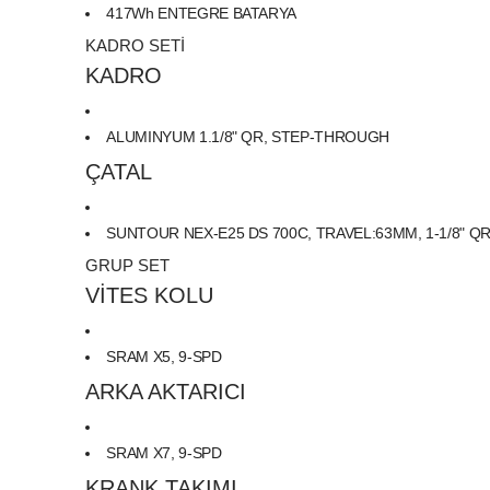
417Wh ENTEGRE BATARYA
KADRO SETİ
KADRO
ALUMINYUM 1.1/8" QR, STEP-THROUGH
ÇATAL
SUNTOUR NEX-E25 DS 700C, TRAVEL:63MM, 1-1/8" Q
GRUP SET
VİTES KOLU
ar
SRAM X5, 9-SPD
ARKA AKTARICI
lar
SRAM X7, 9-SPD
KRANK TAKIMI