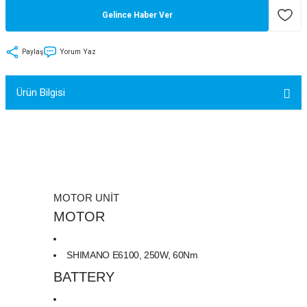
Gelince Haber Ver
tler
Zincir
Rotorlar
ri
k
Paylaş
Yorum Yaz
MX
Ürün Bilgisi
ı
Maşa - Çatal
ler
MOTOR UNİT
MOTOR
eri
Parçaları
i
Parçaları
SHIMANO E6100, 250W, 60Nm
BATTERY