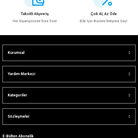
Ürün açıklamasında eksik bilgiler bulunuyor.
Ürün bilgilerinde hatalar bulunuyor.
Taksitli Alışveriş
Çok Al, Az Öde
Ürün fiyatı diğer sitelerden daha pahalı.
Her Siparişinizde Size Özel
B2b İçin Bizimle İletişime Geç!
Bu ürüne benzer farklı alternatifler olmalı.
Kurumsal
Gönder
Yardım Merkezi
Kategoriler
Sözleşmeler
E-Bülten Abonelik