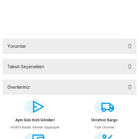
Yorumlar
Taksit Seçenekleri
Bu ürüne ilk yorumu siz yapın!
Yorum Yaz
Önerileriniz
Bu ürünün fiyat bilgisi, resim, ürün açıklamalarında ve diğer konularda
yetersiz gördüğünüz noktaları öneri formunu kullanarak tarafımıza
iletebilirsiniz.
Görüş ve önerileriniz için teşekkür ederiz.
Aynı Gün Hızlı Gönderi
Ücretsiz Kargo
14:00’e Kadar Verilen Siparişler
Tüm Ürünler
Ürün resmi kalitesiz, bozuk veya görüntülenemiyor.