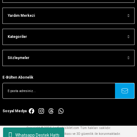
Gönder
Yardım Merkezi
Kategoriler
Sözleşmeler
E-Bülten Abonelik
Sosyal Medya
Copyright © 2024, korfezbisiklet.com Tüm hakları saklıdır.
Kredi kartlarınız 256bit SSL sertifikası ve 3D güvenlik ile korunmaktadır.
Whatsapp Destek Hattı