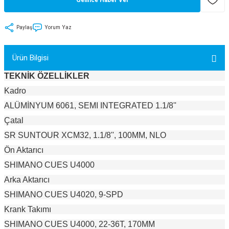
tler
Zincir
Rotorlar
Paylaş
Yorum Yaz
ri
k
Ürün Bilgisi
MX
TEKNİK ÖZELLİKLER
Kadro
ALÜMİNYUM 6061, SEMI INTEGRATED 1.1/8''
ı
Maşa - Çatal
Çatal
SR SUNTOUR XCM32, 1.1/8'', 100MM, NLO
ler
Ön Aktarıcı
eri
Parçaları
SHIMANO CUES U4000
Arka Aktarıcı
i
Parçaları
SHIMANO CUES U4020, 9-SPD
Krank Takımı
SHIMANO CUES U4000, 22-36T, 170MM