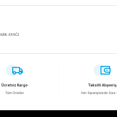
PARK AYAĞI
ersiz gördüğünüz noktaları öneri formunu kullanarak tarafımıza iletebilirsiniz
Bu ürüne ilk yorumu siz yapın!
Yorum Yaz
Ücretsiz Kargo
Taksitli Alışveriş
Tüm Ürünler
Her Siparişinizde Size