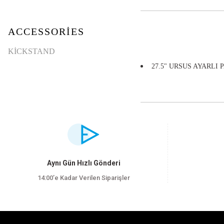
ACCESSORIES
KICKSTAND
27.5" URSUS AYARLI 
Bu ürünün fiyat bilgisi, resim, ürün açıklamalarında ve diğer konularda yet
Görüş ve önerileriniz için teşekkür ederiz.
Ürün resmi kalitesiz, bozuk veya görüntülenemiyor.
Aynı Gün Hızlı Gönderi
Ürün açıklamasında eksik bilgiler bulunuyor.
14:00’e Kadar Verilen Siparişler
Ürün bilgilerinde hatalar bulunuyor.
Ürün fiyatı diğer sitelerden daha pahalı.
Bu ürüne benzer farklı alternatifler olmalı.