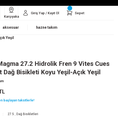
Giriş Yap / Kayıt Ol
Sepet
Karşıyaka
aksesuar
hazne takım
çık Yeşil
Magma 27.2 Hidrolik Fren 9 Vites Cues
 Dağ Bisikleti Koyu Yeşil-Açık Yeşil
rum
TL
n başlayan taksitlerle!
27.5
,
Dağ Bisikletleri