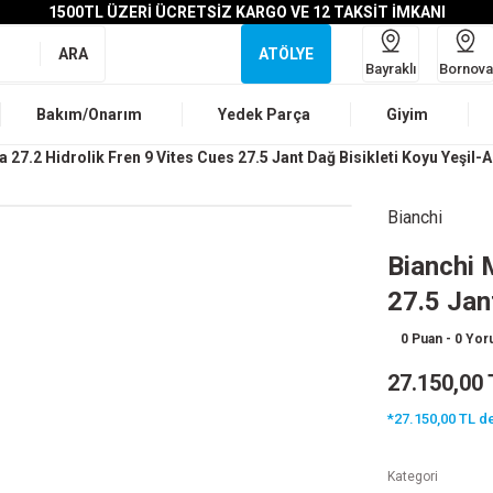
1500TL ÜZERİ ÜCRETSİZ KARGO VE 12 TAKSİT İMKANI
ARA
ATÖLYE
Bayraklı
Bornova
Bakım/Onarım
Yedek Parça
Giyim
27.2 Hidrolik Fren 9 Vites Cues 27.5 Jant Dağ Bisikleti Koyu Yeşil-A
Bianchi
Bianchi 
27.5 Jant
0 Puan - 0 Yo
27.150,00 
*27.150,00 TL de
Kategori