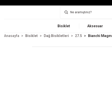
Bisiklet
Aksesuar
Anasayfa
Bisiklet
Dağ Bisikletleri
27.5
Bianchi Magma 