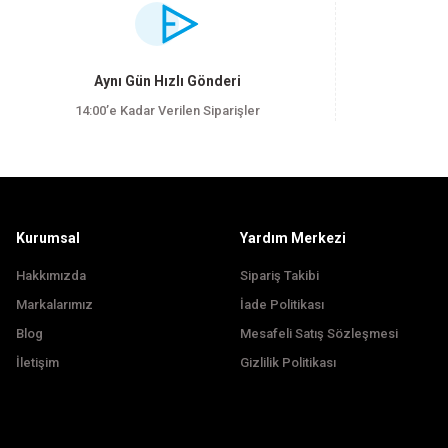
Görüş ve önerileriniz için teşekkür ederiz.
Ürün resmi kalitesiz, bozuk veya görüntülenemiyor.
Aynı Gün Hızlı Gönderi
Ürün açıklamasında eksik bilgiler bulunuyor.
14:00’e Kadar Verilen Siparişler
Ürün bilgilerinde hatalar bulunuyor.
Ürün fiyatı diğer sitelerden daha pahalı.
Bu ürüne benzer farklı alternatifler olmalı.
Kurumsal
Yardım Merkezi
Hakkımızda
Sipariş Takibi
Markalarımız
İade Politikası
Blog
Mesafeli Satış Sözleşmesi
İletişim
Gizlilik Politikası