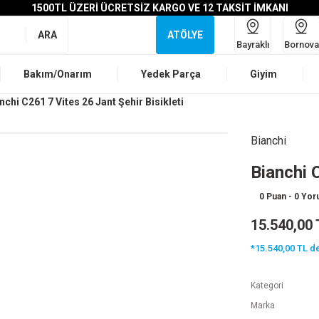
1500TL ÜZERİ ÜCRETSİZ KARGO VE 12 TAKSİT İMKANI
ARA
ATÖLYE
Bayraklı
Bornova
Bakım/Onarım
Yedek Parça
Giyim
nchi C261 7 Vites 26 Jant Şehir Bisikleti
Bianchi
Bianchi 
0 Puan - 0 Yo
15.540,00 
*15.540,00 TL de
Kategori
Marka