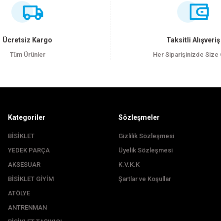
Bu ürüne ilk yorumu siz yapın!
Yorum Yaz
Ücretsiz Kargo
Taksitli Alışveriş
Tüm Ürünler
Her Siparişinizde Size
Kategoriler
Sözleşmeler
BİSİKLET
Gizlilik Sözleşmesi
YEDEK PARÇA
Üyelik Sözleşmesi
Gönder
AKSESUAR
K.V.K.K
BİSİKLET GİYİM
Şartlar ve Koşullar
ATÖLYE
ANTRENMAN