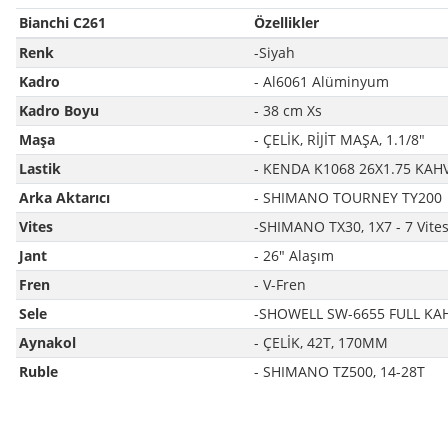
Bianchi C261
Özellikler
Renk
-Siyah
Kadro
- Al6061 Alüminyum
Kadro Boyu
- 38 cm Xs
Maşa
- ÇELİK, RİJİT MAŞA, 1.1/8"
Lastik
- KENDA K1068 26X1.75 KAH
Arka Aktarıcı
- SHIMANO TOURNEY TY200
Vites
-SHIMANO TX30, 1X7 - 7 Vite
Jant
- 26" Alaşım
Fren
- V-Fren
Sele
-SHOWELL SW-6655 FULL KA
Aynakol
- ÇELİK, 42T, 170MM
Ruble
- SHIMANO TZ500, 14-28T
Bu ürünün fiyat bilgisi, resim, ürün açıklamalarında ve diğer konularda yet