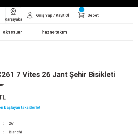
Giriş Yap / Kayıt Ol
Sepet
Karşıyaka
aksesuar
hazne takım
C261 7 Vites 26 Jant Şehir Bisikleti
rum
TL
n başlayan taksitlerle!
26"
Bianchi