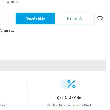
aks0907
Sepete Ekle
Hemen Al
Yorum Yaz
.
Çok Al, Az Öde
 Özel
B2b İçin Bizimle İletişime Geç!