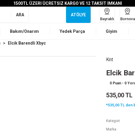
1500TL ÜZERİ ÜCRETSİZ KARGO VE 12 TAKSİT İMKANI
ARA
ATÖLYE
Bayraklı
Bornova
Bakım/Onarım
Yedek Parça
Giyim
ı
Elcik Barendli Xbyc
Knt
Elcik Ba
0 Puan - 0 Yo
535,00 TL
*535,00 TL den b
Kategori
Marka