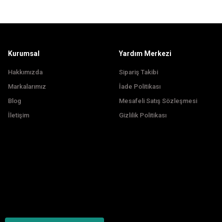
Ürün fiyatı diğer sitelerden daha pahalı.
Bu ürüne benzer farklı alternatifler olmalı.
Kurumsal
Yardım Merkezi
Hakkımızda
Sipariş Takibi
Markalarımız
İade Politikası
Blog
Mesafeli Satış Sözleşmesi
İletişim
Gizlilik Politikası