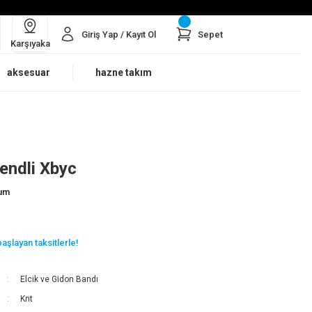
Giriş Yap / Kayıt Ol
Sepet
Karşıyaka
aksesuar
hazne takım
rendli Xbyc
rum
aşlayan taksitlerle!
Elcik ve Gidon Bandı
Knt