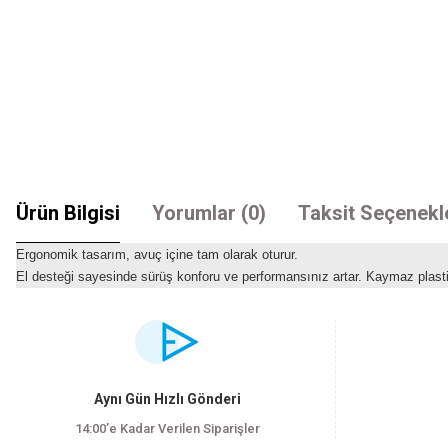
Ürün Bilgisi
Yorumlar (0)
Taksit Seçenekl
Ergonomik tasarım, avuç içine tam olarak oturur.
El desteği sayesinde sürüş konforu ve performansınız artar. Kaymaz plasti
Bu ürünün fiyat bilgisi, resim, ürün açıklamalarında ve diğer konularda yet
Görüş ve önerileriniz için teşekkür ederiz.
Ürün resmi kalitesiz, bozuk veya görüntülenemiyor.
Aynı Gün Hızlı Gönderi
Ürün açıklamasında eksik bilgiler bulunuyor.
14:00’e Kadar Verilen Siparişler
Ürün bilgilerinde hatalar bulunuyor.