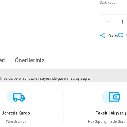
Stok Kodu
Paylaş
eri
Önerileriniz
k ve darbe emici yapısı sayesinde güvenli sürüş sağlar.
ersiz gördüğünüz noktaları öneri formunu kullanarak tarafımıza iletebilirsiniz
Bu ürüne ilk yorumu siz yapın!
Yorum Yaz
Ücretsiz Kargo
Taksitli Alışveriş
Tüm Ürünler
Her Siparişinizde Size