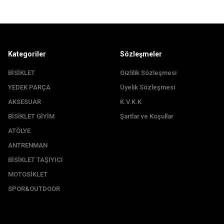
Kategoriler
Sözleşmeler
BİSİKLET
Gizlilik Sözleşmesi
YEDEK PARÇA
Üyelik Sözleşmesi
Gönder
AKSESUAR
K.V.K.K
BİSİKLET GİYİM
Şartlar ve Koşullar
ATÖLYE
ANTRENMAN
BİSİKLET TAŞIYICI
MOTOSİKLET
SPOR&OUTDOOR